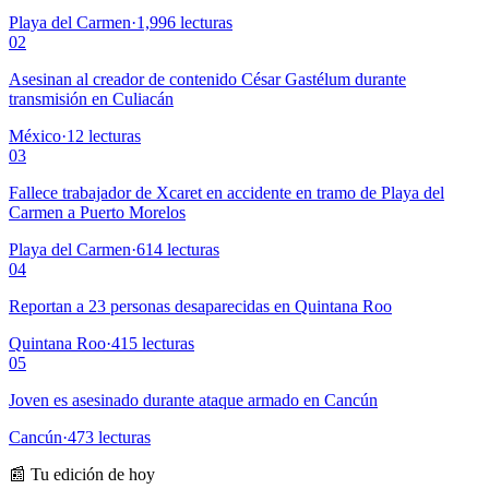
Playa del Carmen
·
1,996
lecturas
02
Asesinan al creador de contenido César Gastélum durante
transmisión en Culiacán
México
·
12
lecturas
03
Fallece trabajador de Xcaret en accidente en tramo de Playa del
Carmen a Puerto Morelos
Playa del Carmen
·
614
lecturas
04
Reportan a 23 personas desaparecidas en Quintana Roo
Quintana Roo
·
415
lecturas
05
Joven es asesinado durante ataque armado en Cancún
Cancún
·
473
lecturas
📰 Tu edición de hoy