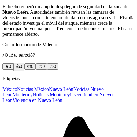
El hecho generó un amplio despliegue de seguridad en la zona de
Nuevo León
. Autoridades también revisan las cámaras de
videovigilancia con la intención de dar con los agresores. La Fiscalía
del estado investiga el móvil del ataque, mientras crece la
preocupación vecinal por la frecuencia de hechos similares. El caso
permanece abierto.
Con información de Milenio
¿Qué te pareció?
🔥
0
👍
0
😲
0
😢
0
😠
0
Etiquetas
México
Noticias México
Nuevo León
Noticias Nuevo
León
Monterrey
Noticias Monterrey
inseguridad en Nuevo
León
Violencia en Nuevo León