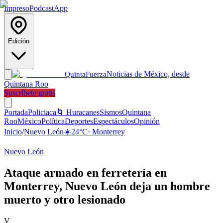
Impreso
Podcast
App
Edición
Noticias de México, desde
Quinta
Fuerza
Quintana Roo
Suscríbete gratis
Portada
Policiaca
🌀 Huracanes
Sismos
Quintana
Roo
México
Política
Deportes
Espectáculos
Opinión
Inicio
/
Nuevo León
☀️
24
°C
·
Monterrey
Nuevo León
Ataque armado en ferretería en
Monterrey, Nuevo León deja un hombre
muerto y otro lesionado
V