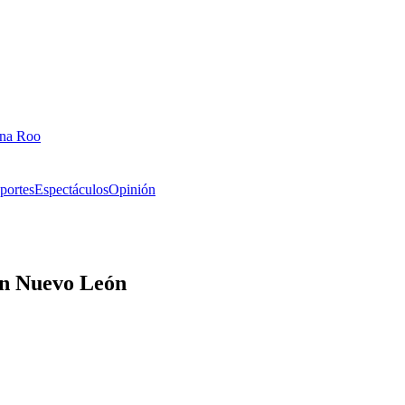
ana Roo
portes
Espectáculos
Opinión
 en Nuevo León