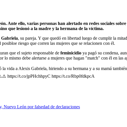
n. Ante ello, varias personas han alertado en redes sociales sobre
 sino que lesionó a la madre y la hermana de la víctima.
s Gabriela
, su pareja. Y que quedó en libertad luego de cumplir la mita
el posibloe riesgo que corren las mujeres que se relacionen con él.
guran que el sujeto responsable de
feminicidio
ya pagó su condena, aunq
por lo mismo debe alertarse a mujeres que hagan "match" con él en las 
la vida a Alexis Gabriela, hiriendo a su hermana y a su mamá también en
️⚠️ https://t.co/jpPHchhpyC https://t.co/Rbp0fdkpcA
y, Nuevo León por falsedad de declaraciones