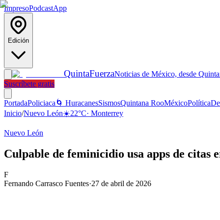
Impreso
Podcast
App
Edición
Quinta
Fuerza
Noticias de México, desde Quint
Suscríbete gratis
Portada
Policiaca
🌀 Huracanes
Sismos
Quintana Roo
México
Política
De
Inicio
/
Nuevo León
☀️
22
°C
·
Monterrey
Nuevo León
Culpable de feminicidio usa apps de citas
F
Fernando Carrasco Fuentes
·
27 de abril de 2026