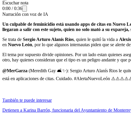
Escuchar nota
0:00
/
0:36
Narración con voz de IA
Un culpable de feminicidio está usando apps de citas en Nuevo Leó
llegaran a salir con este sujeto, quien no solo mató a su expareja,
Se trata de
Sergio Arturo Alanís Ríos
, quien le quitó la vida a
Alexi
en
Nuevo León
, por lo que algunos internautas piden que se alerte d
El tema por supuesto divide opiniones. Por un lado estan quienes ase
otro, hay quienes consideran que el tipo es un peligro andante y que 
@MerGarza
(Meredith Gay 🛋️✨): Sergio Arturo Alanís Rios le quitó 
está en aplicaciones de citas. Cuidado. #AlertaNuevoLeón ⚠️⚠️⚠️⚠️⚠
También te puede interesar
Detienen a Karina Barrón, funcionaria del Ayuntamiento de Monterre