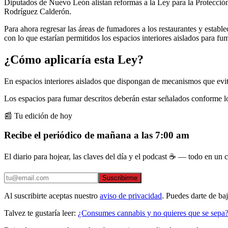
Diputados de Nuevo León alistan reformas a la Ley para la Protecció
Rodríguez Calderón.
Para ahora regresar las áreas de fumadores a los restaurantes y estable
con lo que estarían permitidos los espacios interiores aislados para fum
¿Cómo aplicaría esta Ley?
En espacios interiores aislados que dispongan de mecanismos que evit
Los espacios para fumar descritos deberán estar señalados conforme l
📰 Tu edición de hoy
Recibe el periódico de mañana a las 7:00 am
El diario para hojear, las claves del día y el podcast ☕ — todo en un co
Suscribirme
Al suscribirte aceptas nuestro
aviso de privacidad
. Puedes darte de ba
Talvez te gustaría leer:
¿Consumes cannabis y no quieres que se sepa? P