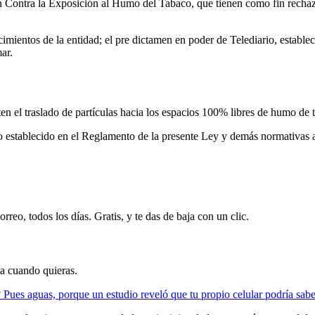
n Contra la Exposición al Humo del Tabaco, que tienen como fin rechaz
cimientos de la entidad; el pre dictamen en poder de Telediario, estable
ar.
en el traslado de partículas hacia los espacios 100% libres de humo de
o establecido en el Reglamento de la presente Ley y demás normativas a
rreo, todos los días. Gratis, y te das de baja con un clic.
ja cuando quieras.
ues aguas, porque un estudio reveló que tu propio celular podría saber