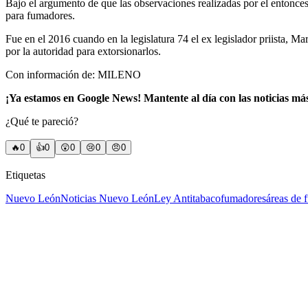
Bajo el argumento de que las observaciones realizadas por el entonces
para fumadores.
Fue en el 2016 cuando en la legislatura 74 el ex legislador priista, M
por la autoridad para extorsionarlos.
Con información de: MILENO
¡Ya estamos en Google News! Mantente al día con las noticias má
¿Qué te pareció?
🔥
0
👍
0
😲
0
😢
0
😠
0
Etiquetas
Nuevo León
Noticias Nuevo León
Ley Antitabaco
fumadores
áreas de 