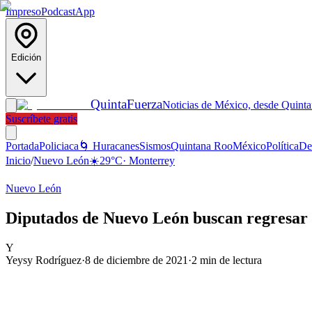
Impreso
Podcast
App
Edición
Quinta
Fuerza
Noticias de México, desde Quint
Suscríbete gratis
Portada
Policiaca
🌀 Huracanes
Sismos
Quintana Roo
México
Política
De
Inicio
/
Nuevo León
☀️
29
°C
·
Monterrey
Nuevo León
Diputados de Nuevo León buscan regresar l
Y
Yeysy Rodríguez
·
8 de diciembre de 2021
·
2
min de lectura