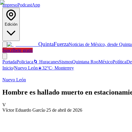
Impreso
Podcast
App
Edición
Quinta
Fuerza
Noticias de México, desde Quint
Suscríbete gratis
Portada
Policiaca
🌀 Huracanes
Sismos
Quintana Roo
México
Política
De
Inicio
/
Nuevo León
☀️
32
°C
·
Monterrey
Nuevo León
Hombre es hallado muerto en estacionami
V
Víctor Eduardo García
·
25 de abril de 2026