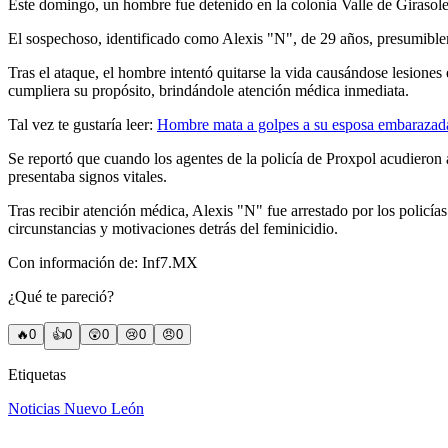
Este domingo, un hombre fue detenido en la colonia Valle de Girasoles
El sospechoso, identificado como Alexis "N", de 29 años, presumibleme
Tras el ataque, el hombre intentó quitarse la vida causándose lesiones
cumpliera su propósito, brindándole atención médica inmediata.
Tal vez te gustaría leer:
Hombre mata a golpes a su esposa embarazada 
Se reportó que cuando los agentes de la policía de Proxpol acudieron a
presentaba signos vitales.
Tras recibir atención médica, Alexis "N" fue arrestado por los policía
circunstancias y motivaciones detrás del feminicidio.
Con información de: Inf7.MX
¿Qué te pareció?
🔥
0
👍
0
😲
0
😢
0
😠
0
Etiquetas
Noticias Nuevo León