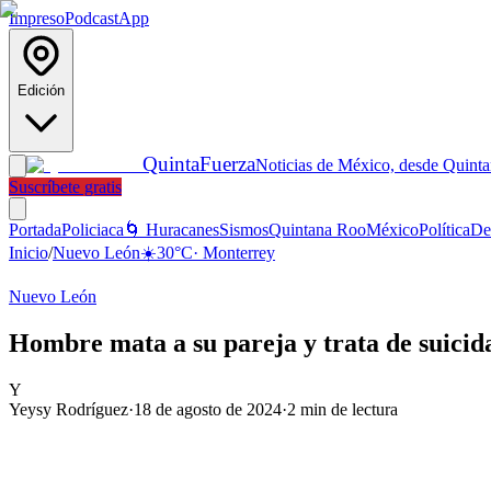
Impreso
Podcast
App
Edición
Quinta
Fuerza
Noticias de México, desde Quint
Suscríbete gratis
Portada
Policiaca
🌀 Huracanes
Sismos
Quintana Roo
México
Política
De
Inicio
/
Nuevo León
☀️
30
°C
·
Monterrey
Nuevo León
Hombre mata a su pareja y trata de suici
Y
Yeysy Rodríguez
·
18 de agosto de 2024
·
2
min de lectura