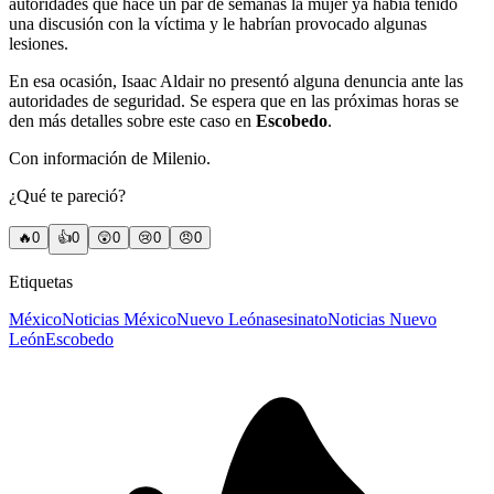
autoridades que hace un par de semanas la mujer ya había tenido
una discusión con la víctima y le habrían provocado algunas
lesiones.
En esa ocasión, Isaac Aldair no presentó alguna denuncia ante las
autoridades de seguridad. Se espera que en las próximas horas se
den más detalles sobre este caso en
Escobedo
.
Con información de Milenio.
¿Qué te pareció?
🔥
0
👍
0
😲
0
😢
0
😠
0
Etiquetas
México
Noticias México
Nuevo León
asesinato
Noticias Nuevo
León
Escobedo