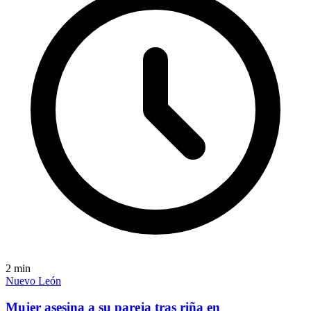
2
min
Nuevo León
Mujer asesina a su pareja tras riña en