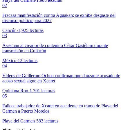
Playa del Carmen
·
1,988
lecturas
02
Fracasa manifestación contra Aguakan; se exhibe desgaste del
discurso político para 2027
Cancún
·
1,925
lecturas
03
Asesinan al creador de contenido César Gastélum durante
transmisión en Culiacán
México
·
12
lecturas
04
Videos de Guillermo Ochoa confirman que danzante acusado de
acoso sexual sigue en Xcaret
Quintana Roo
·
1,391
lecturas
05
Fallece trabajador de Xcaret en accidente en tramo de Playa del
Carmen a Puerto Morelos
Playa del Carmen
·
583
lecturas