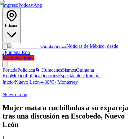
Impreso
Podcast
App
Edición
Noticias de México, desde
Quinta
Fuerza
Quintana Roo
Suscríbete gratis
Portada
Policiaca
🌀 Huracanes
Sismos
Quintana
Roo
México
Política
Deportes
Espectáculos
Opinión
Inicio
/
Nuevo León
☀️
30
°C
·
Monterrey
Nuevo León
Mujer mata a cuchilladas a su expareja
tras una discusión en Escobedo, Nuevo
León
J