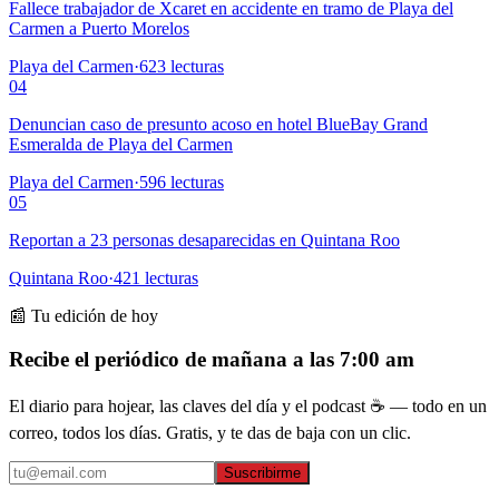
Fallece trabajador de Xcaret en accidente en tramo de Playa del
Carmen a Puerto Morelos
Playa del Carmen
·
623
lecturas
04
Denuncian caso de presunto acoso en hotel BlueBay Grand
Esmeralda de Playa del Carmen
Playa del Carmen
·
596
lecturas
05
Reportan a 23 personas desaparecidas en Quintana Roo
Quintana Roo
·
421
lecturas
📰 Tu edición de hoy
Recibe el periódico de mañana a las 7:00 am
El diario para hojear, las claves del día y el podcast ☕ — todo en un
correo, todos los días. Gratis, y te das de baja con un clic.
Suscribirme