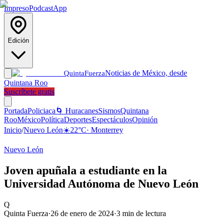
Impreso
Podcast
App
Edición
Noticias de México, desde
Quinta
Fuerza
Quintana Roo
Suscríbete gratis
Portada
Policiaca
🌀 Huracanes
Sismos
Quintana
Roo
México
Política
Deportes
Espectáculos
Opinión
Inicio
/
Nuevo León
☀️
22
°C
·
Monterrey
Nuevo León
Joven apuñala a estudiante en la
Universidad Autónoma de Nuevo León
Q
Quinta Fuerza
·
26 de enero de 2024
·
3
min de lectura