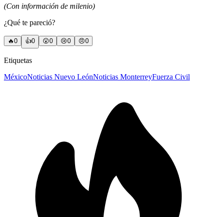
(Con información de milenio)
¿Qué te pareció?
🔥
0
👍
0
😲
0
😢
0
😠
0
Etiquetas
México
Noticias Nuevo León
Noticias Monterrey
Fuerza Civil