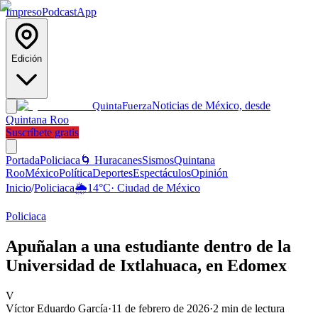
Impreso
Podcast
App
Edición
Noticias de México, desde
Quinta
Fuerza
Quintana Roo
Suscríbete gratis
Portada
Policiaca
🌀 Huracanes
Sismos
Quintana
Roo
México
Política
Deportes
Espectáculos
Opinión
Inicio
/
Policiaca
🌦️
14
°C
·
Ciudad de México
Policiaca
Apuñalan a una estudiante dentro de la
Universidad de Ixtlahuaca, en Edomex
V
Víctor Eduardo García
·
11 de febrero de 2026
·
2
min de lectura