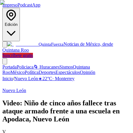
Impreso
Podcast
App
Edición
Noticias de México, desde
Quinta
Fuerza
Quintana Roo
Suscríbete gratis
Portada
Policiaca
🌀 Huracanes
Sismos
Quintana
Roo
México
Política
Deportes
Espectáculos
Opinión
Inicio
/
Nuevo León
☀️
22
°C
·
Monterrey
Nuevo León
Video: Niño de cinco años fallece tras
ataque armado frente a una escuela en
Apodaca, Nuevo León
V