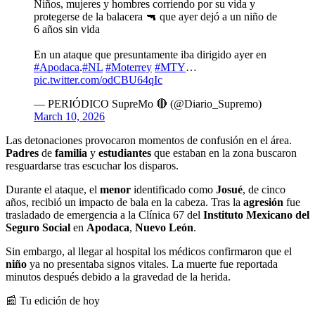
Niños, mujeres y hombres corriendo por su vida y
protegerse de la balacera 🔫 que ayer dejó a un niño de
6 años sin vida
En un ataque que presuntamente iba dirigido ayer en
#Apodaca
.
#NL
#Moterrey
#MTY
…
pic.twitter.com/odCBU64qIc
— PERIÓDICO SupreMo 🔴 (@Diario_Supremo)
March 10, 2026
Las detonaciones provocaron momentos de confusión en el área.
Padres
de
familia
y
estudiantes
que estaban en la zona buscaron
resguardarse tras escuchar los disparos.
Durante el ataque, el
menor
identificado como
Josué
, de cinco
años, recibió un impacto de bala en la cabeza. Tras la
agresión
fue
trasladado de emergencia a la Clínica 67 del
Instituto Mexicano del
Seguro Social
en
Apodaca
,
Nuevo León
.
Sin embargo, al llegar al hospital los médicos confirmaron que el
niño
ya no presentaba signos vitales. La muerte fue reportada
minutos después debido a la gravedad de la herida.
📰 Tu edición de hoy