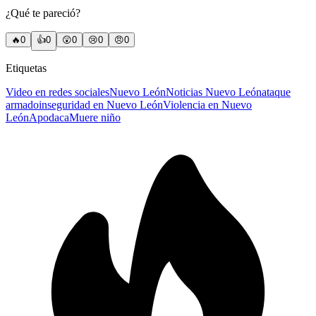
¿Qué te pareció?
🔥
0
👍
0
😲
0
😢
0
😠
0
Etiquetas
Video en redes sociales
Nuevo León
Noticias Nuevo León
ataque
armado
inseguridad en Nuevo León
Violencia en Nuevo
León
Apodaca
Muere niño