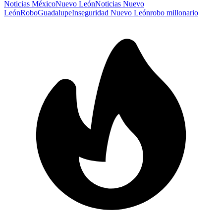
Noticias México
Nuevo León
Noticias Nuevo
León
Robo
Guadalupe
Inseguridad Nuevo León
robo millonario