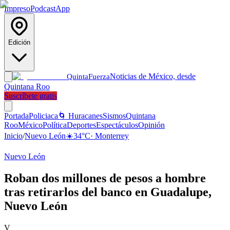
Impreso
Podcast
App
Edición
Noticias de México, desde
Quinta
Fuerza
Quintana Roo
Suscríbete gratis
Portada
Policiaca
🌀 Huracanes
Sismos
Quintana
Roo
México
Política
Deportes
Espectáculos
Opinión
Inicio
/
Nuevo León
☀️
34
°C
·
Monterrey
Nuevo León
Roban dos millones de pesos a hombre
tras retirarlos del banco en Guadalupe,
Nuevo León
V