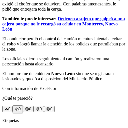
exigió al chofer que se detuviera. Con palabras amenazantes, le
pidió que entregara toda la carga.
También te puede interesar:
Detienen a sujeto que golpeó a una
cajera porque no le recargó su celular en Monterrey, Nuevo
León
El conductor perdió el control del camión mientras intentaba evitar
el
robo
y logró llamar la atención de los policías que patrullaban por
la zona.
Los oficiales dieron seguimiento al camión y realizaron una
persecución hasta alcanzarlo.
El hombre fue detenido en
Nuevo León
sin que se registraran
lesionados y quedó a disposición del Ministerio Público.
Con información de Excélsior
¿Qué te pareció?
🔥
0
👍
0
😲
0
😢
0
😠
0
Etiquetas