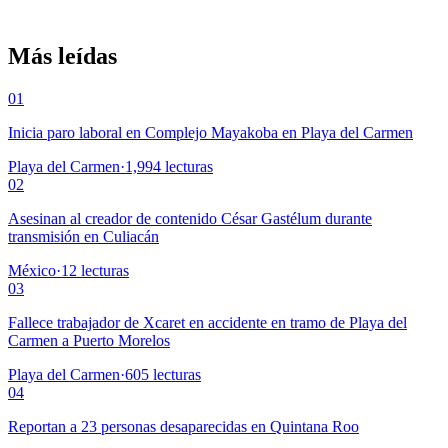
Más leídas
01
Inicia paro laboral en Complejo Mayakoba en Playa del Carmen
Playa del Carmen
·
1,994
lecturas
02
Asesinan al creador de contenido César Gastélum durante
transmisión en Culiacán
México
·
12
lecturas
03
Fallece trabajador de Xcaret en accidente en tramo de Playa del
Carmen a Puerto Morelos
Playa del Carmen
·
605
lecturas
04
Reportan a 23 personas desaparecidas en Quintana Roo