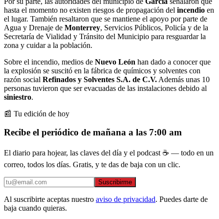
Por su parte, las autoridades del municipio de
García
señalaron que
hasta el momento no existen riesgos de propagación del
incendio
en
el lugar. También resaltaron que se mantiene el apoyo por parte de
Agua y Drenaje de
Monterrey
, Servicios Públicos, Policía y de la
Secretaría de Vialidad y Tránsito del Municipio para resguardar la
zona y cuidar a la población.
Sobre el incendio, medios de
Nuevo León
han dado a conocer que
la explosión se suscitó en la fábrica de químicos y solventes con
razón social
Refinados y Solventes S.A. de C.V.
Además unas 10
personas tuvieron que ser evacuadas de las instalaciones debido al
siniestro
.
📰 Tu edición de hoy
Recibe el periódico de mañana a las 7:00 am
El diario para hojear, las claves del día y el podcast ☕ — todo en un
correo, todos los días. Gratis, y te das de baja con un clic.
Suscribirme
Al suscribirte aceptas nuestro
aviso de privacidad
. Puedes darte de
baja cuando quieras.