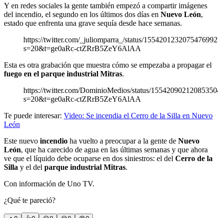
Y en redes sociales la gente también empezó a compartir imágenes
del incendio, el segundo en los últimos dos días en
Nuevo León
,
estado que enfrenta una grave sequía desde hace semanas.
https://twitter.com/_juliomparra_/status/1554201232075476992
s=20&t=ge0aRc-ctZRrB5ZeY6AlAA
Esta es otra grabación que muestra cómo se empezaba a propagar el
fuego en el parque industrial Mitras
.
https://twitter.com/DominioMedios/status/1554209021208535
s=20&t=ge0aRc-ctZRrB5ZeY6AlAA
Te puede interesar:
Video: Se incendia el Cerro de la Silla en Nuevo
León
Este nuevo
incendio
ha vuelto a preocupar a la gente de
Nuevo
León
, que ha carecido de agua en las últimas semanas y que ahora
ve que el líquido debe ocuparse en dos siniestros: el del
Cerro de la
Silla
y el del
parque industrial Mitras
.
Con información de Uno TV.
¿Qué te pareció?