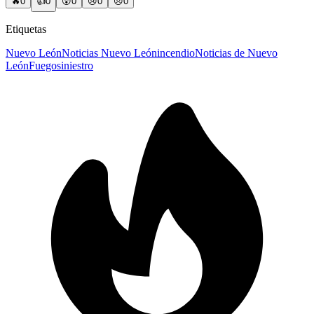
🔥
0
👍
0
😲
0
😢
0
😠
0
Etiquetas
Nuevo León
Noticias Nuevo León
incendio
Noticias de Nuevo
León
Fuego
siniestro