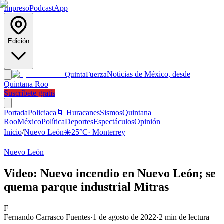
Impreso
Podcast
App
Edición
Noticias de México, desde
Quinta
Fuerza
Quintana Roo
Suscríbete gratis
Portada
Policiaca
🌀 Huracanes
Sismos
Quintana
Roo
México
Política
Deportes
Espectáculos
Opinión
Inicio
/
Nuevo León
☀️
25
°C
·
Monterrey
Nuevo León
Video: Nuevo incendio en Nuevo León; se
quema parque industrial Mitras
F
Fernando Carrasco Fuentes
·
1 de agosto de 2022
·
2
min de lectura