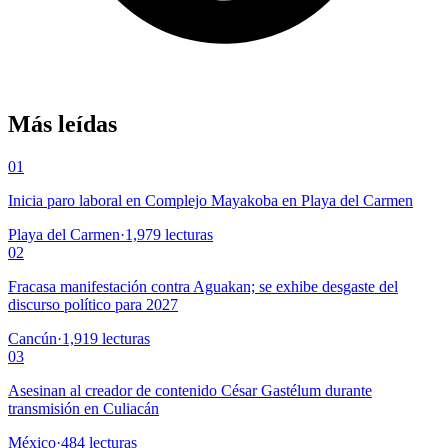
Más leídas
01
Inicia paro laboral en Complejo Mayakoba en Playa del Carmen
Playa del Carmen
·
1,979
lecturas
02
Fracasa manifestación contra Aguakan; se exhibe desgaste del
discurso político para 2027
Cancún
·
1,919
lecturas
03
Asesinan al creador de contenido César Gastélum durante
transmisión en Culiacán
México
·
484
lecturas