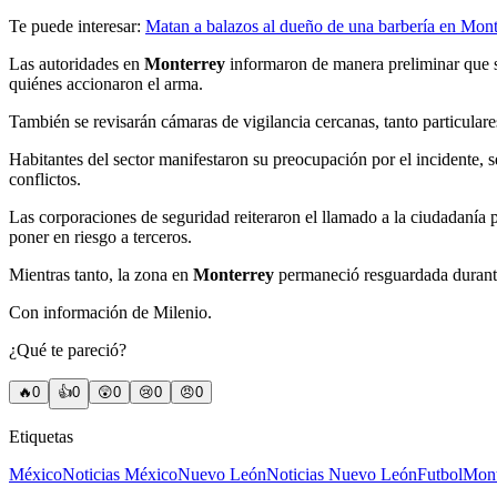
Te puede interesar:
Matan a balazos al dueño de una barbería en Mon
Las autoridades en
Monterrey
informaron de manera preliminar que se 
quiénes accionaron el arma.
También se revisarán cámaras de vigilancia cercanas, tanto particulare
Habitantes del sector manifestaron su preocupación por el incidente, 
conflictos.
Las corporaciones de seguridad reiteraron el llamado a la ciudadanía 
poner en riesgo a terceros.
Mientras tanto, la zona en
Monterrey
permaneció resguardada durante 
Con información de Milenio.
¿Qué te pareció?
🔥
0
👍
0
😲
0
😢
0
😠
0
Etiquetas
México
Noticias México
Nuevo León
Noticias Nuevo León
Futbol
Mont