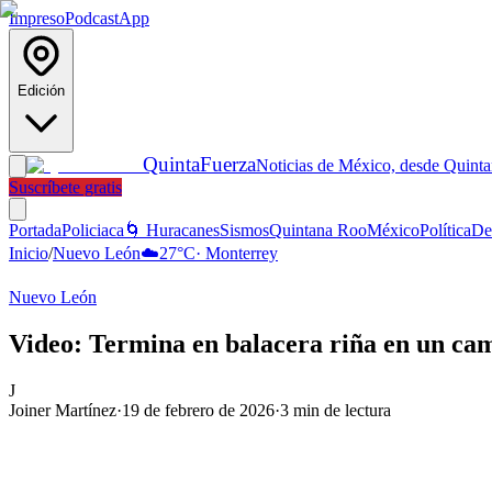
Impreso
Podcast
App
Edición
Quinta
Fuerza
Noticias de México, desde Quint
Suscríbete gratis
Portada
Policiaca
🌀 Huracanes
Sismos
Quintana Roo
México
Política
De
Inicio
/
Nuevo León
☁️
27
°C
·
Monterrey
Nuevo León
Video: Termina en balacera riña en un ca
J
Joiner Martínez
·
19 de febrero de 2026
·
3
min de lectura