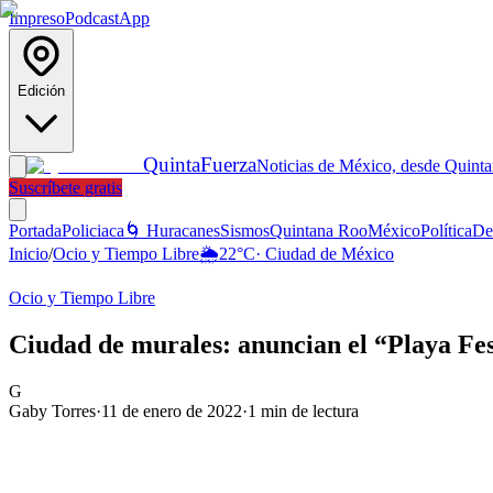
Impreso
Podcast
App
Edición
Quinta
Fuerza
Noticias de México, desde Quint
Suscríbete gratis
Portada
Policiaca
🌀 Huracanes
Sismos
Quintana Roo
México
Política
De
Inicio
/
Ocio y Tiempo Libre
🌦️
22
°C
·
Ciudad de México
Ocio y Tiempo Libre
Ciudad de murales: anuncian el “Playa Fe
G
Gaby Torres
·
11 de enero de 2022
·
1
min de lectura