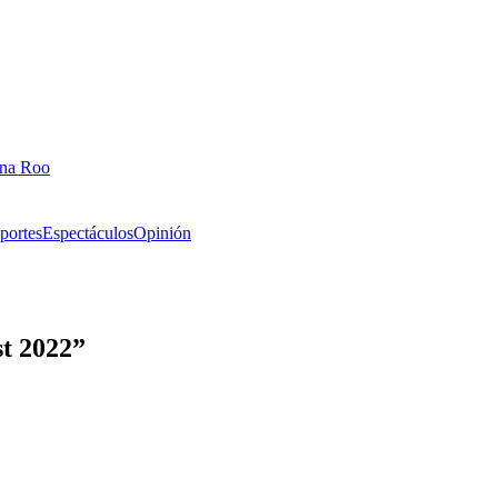
ana Roo
portes
Espectáculos
Opinión
st 2022”