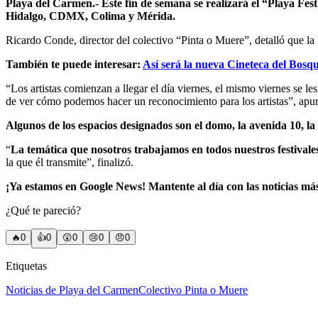
Playa del Carmen.- Este fin de semana se realizará el “Playa Fest 
Hidalgo, CDMX, Colima y Mérida.
Ricardo Conde, director del colectivo “Pinta o Muere”, detalló que l
También te puede interesar:
Así será la nueva Cineteca del Bosq
“Los artistas comienzan a llegar el día viernes, el mismo viernes se le
de ver cómo podemos hacer un reconocimiento para los artistas”, apu
Algunos de los espacios designados son el domo, la avenida 10, la 
“
La temática que nosotros trabajamos en todos nuestros festivales
la que él transmite”, finalizó.
¡Ya estamos en Google News! Mantente al día con las noticias má
¿Qué te pareció?
🔥
0
👍
0
😲
0
😢
0
😠
0
Etiquetas
Noticias de Playa del Carmen
Colectivo Pinta o Muere