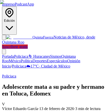
Impreso
Podcast
App
Edición
Noticias de México, desde
Quinta
Fuerza
Quintana Roo
Suscríbete gratis
Portada
Policiaca
🌀 Huracanes
Sismos
Quintana
Roo
México
Política
Deportes
Espectáculos
Opinión
Inicio
/
Policiaca
☁️
17
°C
·
Ciudad de México
Policiaca
Adolescente mata a su padre y hermano
en Toluca, Edomex
V
Víctor Eduardo García
·
13 de febrero de 2026
·
3
min de lectura