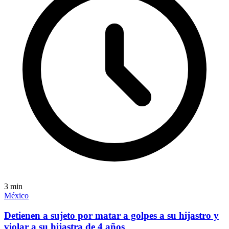
3
min
México
Detienen a sujeto por matar a golpes a su hijastro y
violar a su hijastra de 4 años