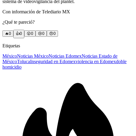
sistema de videovigilancia del plantel.
Con información de Telediario MX
¿Qué te pareció?
🔥
0
👍
0
😲
0
😢
0
😠
0
Etiquetas
México
Noticias México
Noticias Edomex
Noticias Estado de
México
Toluca
Inseguridad en Edomex
violencia en Edomex
doble
homicidio