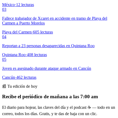
México
·
12
lecturas
03
Fallece trabajador de Xcaret en accidente en tramo de Playa del
Carmen a Puerto Morelos
Playa del Carmen
·
605
lecturas
04
Reportan a 23 personas desaparecidas en Quintana Roo
Quintana Roo
·
408
lecturas
05
Joven es asesinado durante ataque armado en Cancún
Cancún
·
462
lecturas
📰 Tu edición de hoy
Recibe el periódico de mañana a las 7:00 am
El diario para hojear, las claves del día y el podcast ☕ — todo en un
correo, todos los días. Gratis, y te das de baja con un clic.