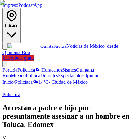
Impreso
Podcast
App
Edición
Noticias de México, desde
Quinta
Fuerza
Quintana Roo
Suscríbete gratis
Portada
Policiaca
🌀 Huracanes
Sismos
Quintana
Roo
México
Política
Deportes
Espectáculos
Opinión
Inicio
/
Policiaca
🌤️
14
°C
·
Ciudad de México
Policiaca
Arrestan a padre e hijo por
presuntamente asesinar a un hombre en
Toluca, Edomex
V