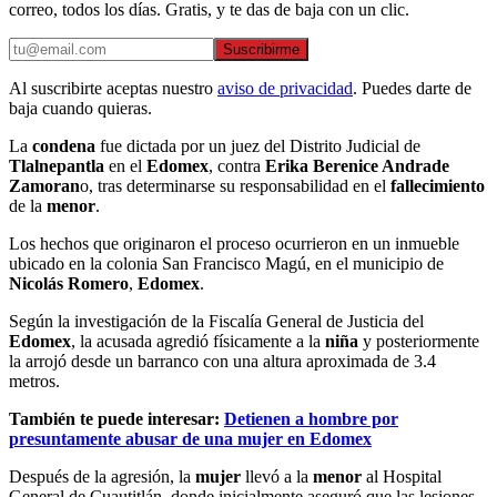
correo, todos los días. Gratis, y te das de baja con un clic.
Suscribirme
Al suscribirte aceptas nuestro
aviso de privacidad
. Puedes darte de
baja cuando quieras.
La
condena
fue dictada por un juez del Distrito Judicial de
Tlalnepantla
en el
Edomex
, contra
Erika Berenice Andrade
Zamoran
o, tras determinarse su responsabilidad en el
fallecimiento
de la
menor
.
Los hechos que originaron el proceso ocurrieron en un inmueble
ubicado en la colonia San Francisco Magú, en el municipio de
Nicolás Romero
,
Edomex
.
Según la investigación de la Fiscalía General de Justicia del
Edomex
, la acusada agredió físicamente a la
niña
y posteriormente
la arrojó desde un barranco con una altura aproximada de 3.4
metros.
También te puede interesar:
Detienen a hombre por
presuntamente abusar de una mujer en Edomex
Después de la agresión, la
mujer
llevó a la
menor
al Hospital
General de Cuautitlán, donde inicialmente aseguró que las lesiones