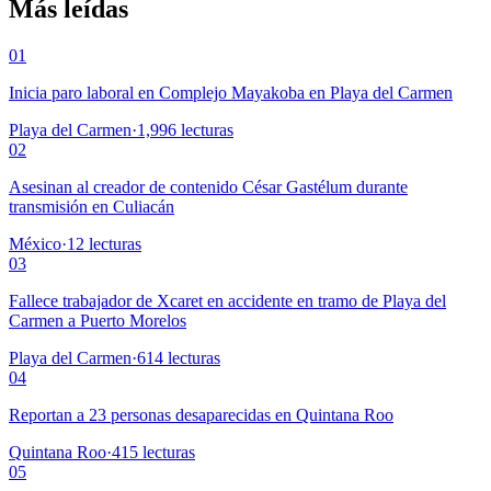
Más leídas
01
Inicia paro laboral en Complejo Mayakoba en Playa del Carmen
Playa del Carmen
·
1,996
lecturas
02
Asesinan al creador de contenido César Gastélum durante
transmisión en Culiacán
México
·
12
lecturas
03
Fallece trabajador de Xcaret en accidente en tramo de Playa del
Carmen a Puerto Morelos
Playa del Carmen
·
614
lecturas
04
Reportan a 23 personas desaparecidas en Quintana Roo
Quintana Roo
·
415
lecturas
05