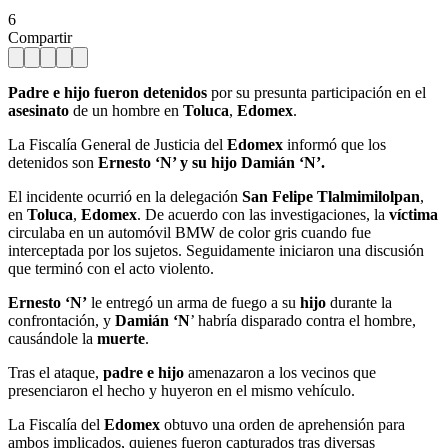
6
Compartir
Padre e hijo fueron detenidos
por su presunta participación en el
asesinato
de un hombre en
Toluca
,
Edomex
.
La Fiscalía General de Justicia del
Edomex
informó que los
detenidos son
Ernesto ‘N’ y su hijo Damián ‘N’.
El incidente ocurrió en la delegación
San Felipe Tlalmimilolpan
,
en
Toluca
,
Edomex
. De acuerdo con las investigaciones, la
víctima
circulaba en un automóvil BMW de color gris cuando fue
interceptada por los sujetos. Seguidamente iniciaron una discusión
que terminó con el acto violento.
Ernesto ‘N’
le entregó un arma de fuego a su
hijo
durante la
confrontación, y
Damián ‘N
’ habría disparado contra el hombre,
causándole la
muerte
.
Tras el ataque,
padre e hijo
amenazaron a los vecinos que
presenciaron el hecho y huyeron en el mismo vehículo.
La Fiscalía del
Edomex
obtuvo una orden de aprehensión para
ambos implicados, quienes fueron capturados tras diversas