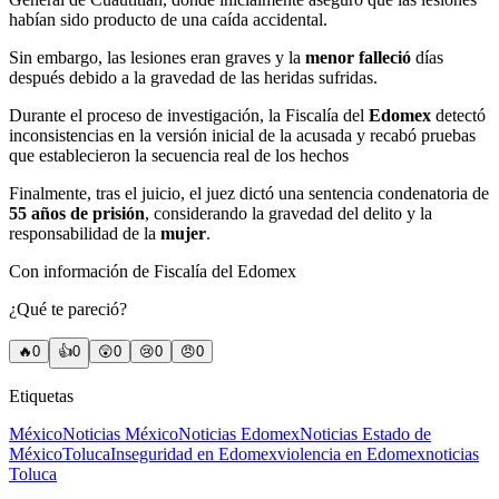
habían sido producto de una caída accidental.
Sin embargo, las lesiones eran graves y la
menor
falleció
días
después debido a la gravedad de las heridas sufridas.
Durante el proceso de investigación, la Fiscalía del
Edomex
detectó
inconsistencias en la versión inicial de la acusada y recabó pruebas
que establecieron la secuencia real de los hechos
Finalmente, tras el juicio, el juez dictó una sentencia condenatoria de
55 años de prisión
, considerando la gravedad del delito y la
responsabilidad de la
mujer
.
Con información de Fiscalía del Edomex
¿Qué te pareció?
🔥
0
👍
0
😲
0
😢
0
😠
0
Etiquetas
México
Noticias México
Noticias Edomex
Noticias Estado de
México
Toluca
Inseguridad en Edomex
violencia en Edomex
noticias
Toluca