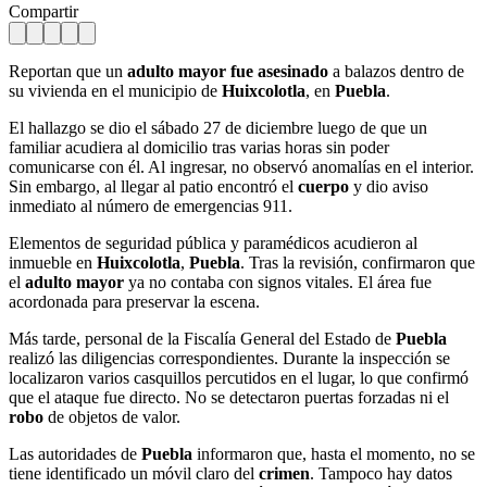
Compartir
Reportan que un
adulto mayor fue asesinado
a balazos dentro de
su vivienda en el municipio de
Huixcolotla
, en
Puebla
.
El hallazgo se dio el sábado 27 de diciembre luego de que un
familiar acudiera al domicilio tras varias horas sin poder
comunicarse con él. Al ingresar, no observó anomalías en el interior.
Sin embargo, al llegar al patio encontró el
cuerpo
y dio aviso
inmediato al número de emergencias 911.
Elementos de seguridad pública y paramédicos acudieron al
inmueble en
Huixcolotla
,
Puebla
. Tras la revisión, confirmaron que
el
adulto mayor
ya no contaba con signos vitales. El área fue
acordonada para preservar la escena.
Más tarde, personal de la Fiscalía General del Estado de
Puebla
realizó las diligencias correspondientes. Durante la inspección se
localizaron varios casquillos percutidos en el lugar, lo que confirmó
que el ataque fue directo. No se detectaron puertas forzadas ni el
robo
de objetos de valor.
Las autoridades de
Puebla
informaron que, hasta el momento, no se
tiene identificado un móvil claro del
crimen
. Tampoco hay datos