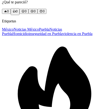
¿Qué te pareció?
🔥
0
👍
0
😲
0
😢
0
😠
0
Etiquetas
México
Noticias México
Puebla
Noticias
Puebla
Homicidio
inseguridad en Puebla
violencia en Puebla