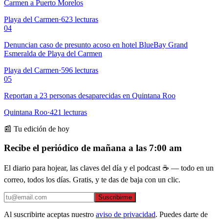
Carmen a Puerto Morelos
Playa del Carmen
·
623
lecturas
04
Denuncian caso de presunto acoso en hotel BlueBay Grand
Esmeralda de Playa del Carmen
Playa del Carmen
·
596
lecturas
05
Reportan a 23 personas desaparecidas en Quintana Roo
Quintana Roo
·
421
lecturas
📰 Tu edición de hoy
Recibe el periódico de mañana a las 7:00 am
El diario para hojear, las claves del día y el podcast ☕ — todo en un
correo, todos los días. Gratis, y te das de baja con un clic.
Suscribirme
Al suscribirte aceptas nuestro
aviso de privacidad
. Puedes darte de