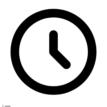
1
min