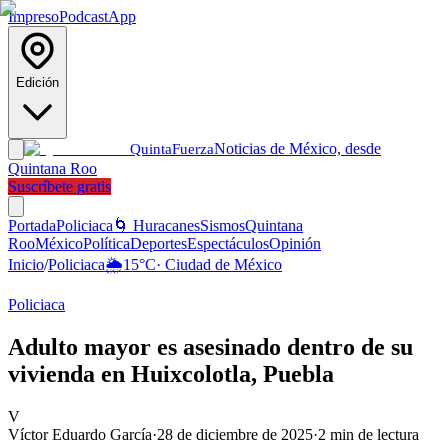
Impreso
Podcast
App
Edición
Noticias de México, desde
Quinta
Fuerza
Quintana Roo
Suscríbete gratis
Portada
Policiaca
🌀 Huracanes
Sismos
Quintana
Roo
México
Política
Deportes
Espectáculos
Opinión
Inicio
/
Policiaca
🌦️
15
°C
·
Ciudad de México
Policiaca
Adulto mayor es asesinado dentro de su
vivienda en Huixcolotla, Puebla
V
Víctor Eduardo García
·
28 de diciembre de 2025
·
2
min de lectura