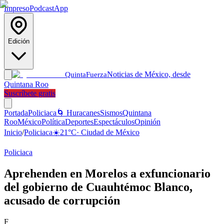
Impreso
Podcast
App
Edición
Noticias de México, desde
Quinta
Fuerza
Quintana Roo
Suscríbete gratis
Portada
Policiaca
🌀 Huracanes
Sismos
Quintana
Roo
México
Política
Deportes
Espectáculos
Opinión
Inicio
/
Policiaca
☀️
21
°C
·
Ciudad de México
Policiaca
Aprehenden en Morelos a exfuncionario
del gobierno de Cuauhtémoc Blanco,
acusado de corrupción
F