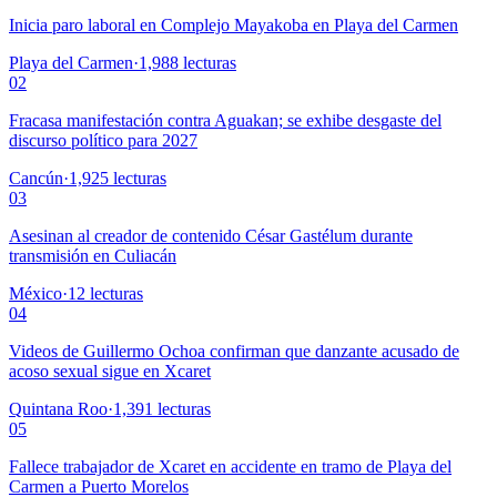
Inicia paro laboral en Complejo Mayakoba en Playa del Carmen
Playa del Carmen
·
1,988
lecturas
02
Fracasa manifestación contra Aguakan; se exhibe desgaste del
discurso político para 2027
Cancún
·
1,925
lecturas
03
Asesinan al creador de contenido César Gastélum durante
transmisión en Culiacán
México
·
12
lecturas
04
Videos de Guillermo Ochoa confirman que danzante acusado de
acoso sexual sigue en Xcaret
Quintana Roo
·
1,391
lecturas
05
Fallece trabajador de Xcaret en accidente en tramo de Playa del
Carmen a Puerto Morelos