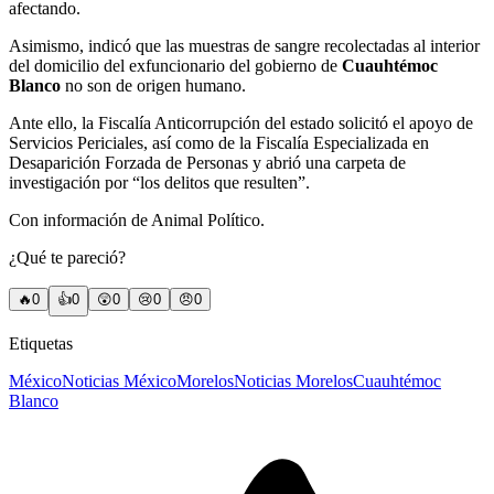
afectando.
Asimismo, indicó que las muestras de sangre recolectadas al interior
del domicilio del exfuncionario del gobierno de
Cuauhtémoc
Blanco
no son de origen humano.
Ante ello, la Fiscalía Anticorrupción del estado solicitó el apoyo de
Servicios Periciales, así como de la Fiscalía Especializada en
Desaparición Forzada de Personas y abrió una carpeta de
investigación por “los delitos que resulten”.
Con información de Animal Político.
¿Qué te pareció?
🔥
0
👍
0
😲
0
😢
0
😠
0
Etiquetas
México
Noticias México
Morelos
Noticias Morelos
Cuauhtémoc
Blanco