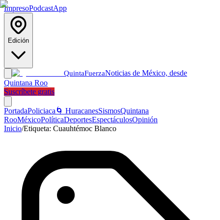
Impreso
Podcast
App
Edición
Noticias de México, desde
Quinta
Fuerza
Quintana Roo
Suscríbete gratis
Portada
Policiaca
🌀 Huracanes
Sismos
Quintana
Roo
México
Política
Deportes
Espectáculos
Opinión
Inicio
/
Etiqueta:
Cuauhtémoc Blanco