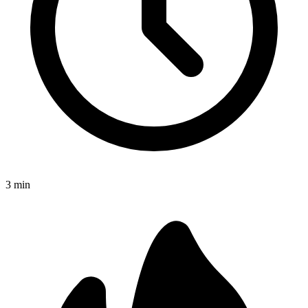
3
min