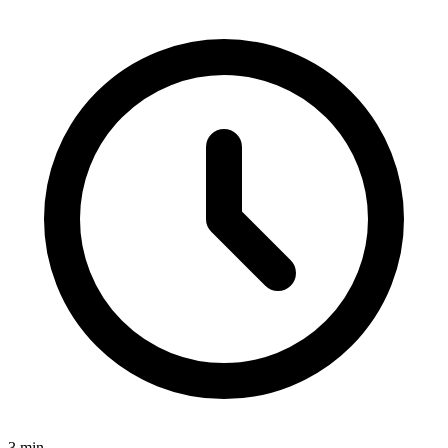
3
min