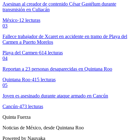
Asesinan al creador de contenido César Gastélum durante
transmisión en Culiacán
México
·
12
lecturas
03
Fallece trabajador de Xcaret en accidente en tramo de Playa del
Carmen a Puerto Morelos
Playa del Carmen
·
614
lecturas
04
Reportan a 23 personas desaparecidas en Quintana Roo
Quintana Roo
·
415
lecturas
05
Joven es asesinado durante ataque armado en Cancún
Cancún
·
473
lecturas
Quinta Fuerza
Noticias de México, desde Quintana Roo
Powered by Nauyaka