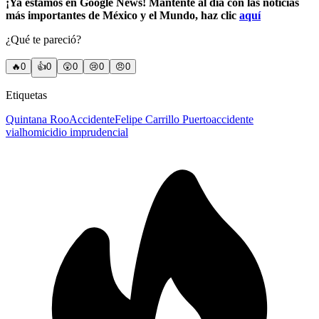
¡Ya estamos en Google News! Mantente al día con las noticias
más importantes de México y el Mundo, haz clic
aquí
¿Qué te pareció?
🔥
0
👍
0
😲
0
😢
0
😠
0
Etiquetas
Quintana Roo
Accidente
Felipe Carrillo Puerto
accidente
vial
homicidio imprudencial