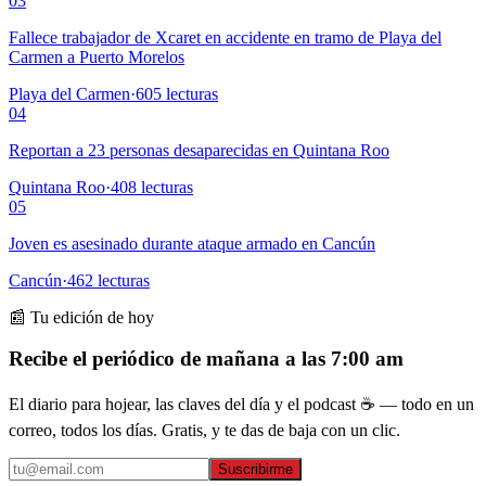
03
Fallece trabajador de Xcaret en accidente en tramo de Playa del
Carmen a Puerto Morelos
Playa del Carmen
·
605
lecturas
04
Reportan a 23 personas desaparecidas en Quintana Roo
Quintana Roo
·
408
lecturas
05
Joven es asesinado durante ataque armado en Cancún
Cancún
·
462
lecturas
📰 Tu edición de hoy
Recibe el periódico de mañana a las 7:00 am
El diario para hojear, las claves del día y el podcast ☕ — todo en un
correo, todos los días. Gratis, y te das de baja con un clic.
Suscribirme