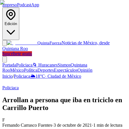
Impreso
Podcast
App
Edición
Noticias de México, desde
Quinta
Fuerza
Quintana Roo
Suscríbete gratis
Portada
Policiaca
🌀 Huracanes
Sismos
Quintana
Roo
México
Política
Deportes
Espectáculos
Opinión
Inicio
/
Policiaca
🌦️
18
°C
·
Ciudad de México
Policiaca
Arrollan a persona que iba en triciclo en
Carrillo Puerto
F
Fernando Carrasco Fuentes
·
3 de octubre de 2021
·
1
min de lectura