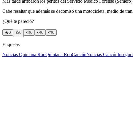
Más tarde arribaron los peritos del Servicio Médico Forense (Semefo), 
Cabe resaltar que además se decomisó una motocicleta, medio de trans
¿Qué te pareció?
🔥
0
👍
0
😲
0
😢
0
😠
0
Etiquetas
Noticias Quintana Roo
Quintana Roo
Cancún
Noticias Cancún
Insegur