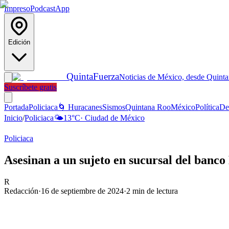
Impreso
Podcast
App
Edición
Quinta
Fuerza
Noticias de México, desde Quint
Suscríbete gratis
Portada
Policiaca
🌀 Huracanes
Sismos
Quintana Roo
México
Política
De
Inicio
/
Policiaca
🌤️
13
°C
·
Ciudad de México
Policiaca
Asesinan a un sujeto en sucursal del ban
R
Redacción
·
16 de septiembre de 2024
·
2
min de lectura