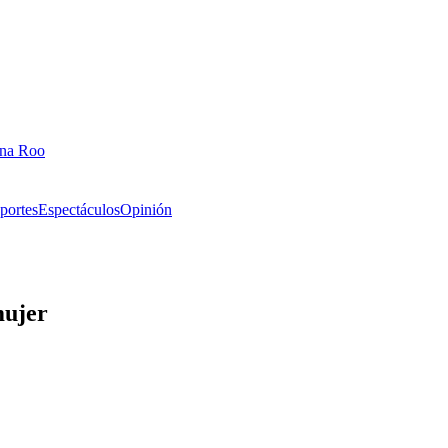
ana Roo
portes
Espectáculos
Opinión
mujer