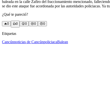
baleada en la calle Zafiro del fraccionamiento mencionado, falleciend
se dio este ataque fue acordonada por las autoridades policiacas. Ya tr
¿Qué te pareció?
🔥
0
👍
0
😲
0
😢
0
😠
0
Etiquetas
Cancún
noticias de Cancún
policiaca
Balean