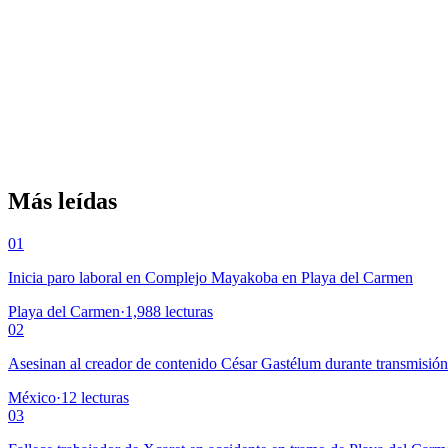
Más leídas
01
Inicia paro laboral en Complejo Mayakoba en Playa del Carmen
Playa del Carmen
·
1,988
lecturas
02
Asesinan al creador de contenido César Gastélum durante transmisió
México
·
12
lecturas
03