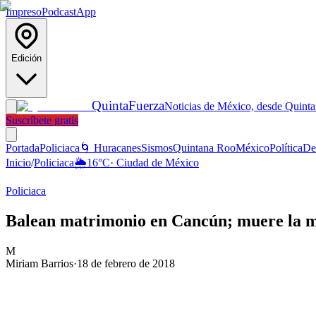
Impreso
Podcast
App
Edición
Quinta
Fuerza
Noticias de México, desde Quint
Suscríbete gratis
Portada
Policiaca
🌀 Huracanes
Sismos
Quintana Roo
México
Política
De
Inicio
/
Policiaca
🌦️
16
°C
·
Ciudad de México
Policiaca
Balean matrimonio en Cancún; muere la 
M
Miriam Barrios
·
18 de febrero de 2018