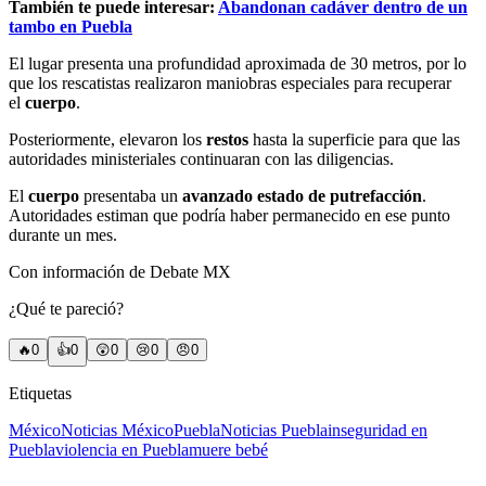
También te puede interesar:
Abandonan cadáver dentro de un
tambo en Puebla
El lugar presenta una profundidad aproximada de 30 metros, por lo
que los rescatistas realizaron maniobras especiales para recuperar
el
cuerpo
.
Posteriormente, elevaron los
restos
hasta la superficie para que las
autoridades ministeriales continuaran con las diligencias.
El
cuerpo
presentaba un
avanzado estado de putrefacción
.
Autoridades estiman que podría haber permanecido en ese punto
durante un mes.
Con información de Debate MX
¿Qué te pareció?
🔥
0
👍
0
😲
0
😢
0
😠
0
Etiquetas
México
Noticias México
Puebla
Noticias Puebla
inseguridad en
Puebla
violencia en Puebla
muere bebé