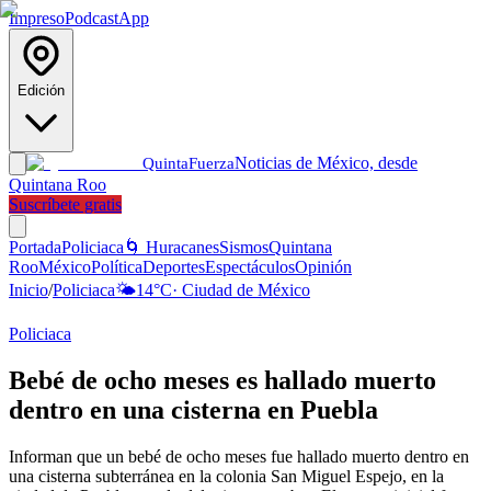
Impreso
Podcast
App
Edición
Noticias de México, desde
Quinta
Fuerza
Quintana Roo
Suscríbete gratis
Portada
Policiaca
🌀 Huracanes
Sismos
Quintana
Roo
México
Política
Deportes
Espectáculos
Opinión
Inicio
/
Policiaca
🌤️
14
°C
·
Ciudad de México
Policiaca
Bebé de ocho meses es hallado muerto
dentro en una cisterna en Puebla
Informan que un bebé de ocho meses fue hallado muerto dentro en
una cisterna subterránea en la colonia San Miguel Espejo, en la