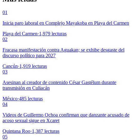
01
Inicia paro laboral en Complejo Mayakoba en Playa del Carmen
Playa del Carmen
·
1,979
lecturas
02
Fracasa manifestación contra Aguakan; se exhibe desgaste del
discurso político para 2027
Cancún
·
1,919
lecturas
03
Asesinan al creador de contenido César Gastélum durante
transmisión en Culiacán
México
·
485
lecturas
04
Videos de Guillermo Ochoa confirman que danzante acusado de
acoso sexual sigue en Xcaret
Quintana Roo
·
1,387
lecturas
05