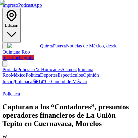
Impreso
Podcast
App
Edición
Noticias de México, desde
Quinta
Fuerza
Quintana Roo
Suscríbete gratis
Portada
Policiaca
🌀 Huracanes
Sismos
Quintana
Roo
México
Política
Deportes
Espectáculos
Opinión
Inicio
/
Policiaca
🌤️
14
°C
·
Ciudad de México
Policiaca
Capturan a los “Contadores”, presuntos
operadores financieros de La Unión
Tepito en Cuernavaca, Morelos
W