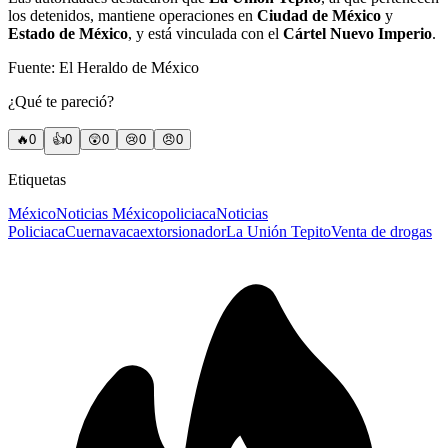
los detenidos, mantiene operaciones en
Ciudad de México
y
Estado de México
, y está vinculada con el
Cártel Nuevo Imperio
.
Fuente: El Heraldo de México
¿Qué te pareció?
🔥
0
👍
0
😲
0
😢
0
😠
0
Etiquetas
México
Noticias México
policiaca
Noticias
Policiaca
Cuernavaca
extorsionador
La Unión Tepito
Venta de drogas