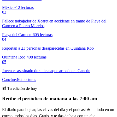
México
·
12
lecturas
03
Fallece trabajador de Xcaret en accidente en tramo de Playa del
Carmen a Puerto Morelos
Playa del Carmen
·
605
lecturas
04
Reportan a 23 personas desaparecidas en Quintana Roo
Quintana Roo
·
408
lecturas
05
Joven es asesinado durante ataque armado en Cancún
Cancún
·
462
lecturas
📰 Tu edición de hoy
Recibe el periódico de mañana a las 7:00 am
El diario para hojear, las claves del día y el podcast ☕ — todo en un
correo, todos los días. Gratis, y te das de baja con un clic.