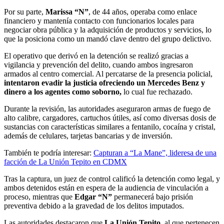
Por su parte,
Marissa “N”
, de 44 años, operaba como enlace
financiero y mantenía contacto con funcionarios locales para
negociar obra pública y la adquisición de productos y servicios, lo
que la posiciona como un mandó clave dentro del grupo delictivo.
El operativo que derivó en la detención se realizó gracias a
vigilancia y prevención del delito, cuando ambos ingresaron
armados al centro comercial. Al percatarse de la presencia policial,
intentaron evadir la justicia ofreciendo un Mercedes Benz y
dinero a los agentes como soborno,
lo cual fue rechazado.
Durante la revisión, las autoridades aseguraron armas de fuego de
alto calibre, cargadores, cartuchos útiles, así como diversas dosis de
sustancias con características similares a fentanilo, cocaína y cristal,
además de celulares, tarjetas bancarias y de inversión.
También te podría interesar:
Capturan a “La Mane”, lideresa de una
facción de La Unión Tepito en CDMX
Tras la captura, un juez de control calificó la detención como legal, y
ambos detenidos están en espera de la audiencia de vinculación a
proceso, mientras que
Edgar “N”
permanecerá bajo prisión
preventiva debido a la gravedad de los delitos imputados.
Las autoridades destacaron que
La Unión Tepito
, al que pertenecen