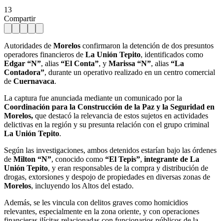
13
Compartir
Autoridades de
Morelos
confirmaron la detención de dos presuntos
operadores financieros de
La
Unión Tepito
, identificados como
Edgar “N”
, alias
“El Conta”
, y
Marissa “N”
, alias
“La
Contadora”
, durante un operativo realizado en un centro comercial
de
Cuernavaca
.
La captura fue anunciada mediante un comunicado por la
Coordinación para la Construcción de la Paz y la Seguridad en
Morelos,
que destacó la relevancia de estos sujetos en actividades
delictivas en la región y su presunta relación con el grupo criminal
La Unión Tepito
.
Según las investigaciones, ambos detenidos estarían bajo las órdenes
de
Milton “N”
, conocido como
“El Tepis”
,
integrante de La
Unión Tepito
, y eran responsables de la compra y distribución de
drogas, extorsiones y despojo de propiedades en diversas zonas de
Morelos
, incluyendo los Altos del estado.
Además, se les vincula con delitos graves como homicidios
relevantes, especialmente en la zona oriente, y con operaciones
financieras ilícitas relacionadas con funcionarios públicos de la