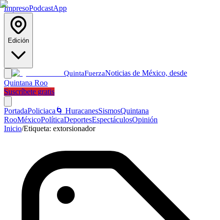
Impreso
Podcast
App
Edición
Noticias de México, desde
Quinta
Fuerza
Quintana Roo
Suscríbete gratis
Portada
Policiaca
🌀 Huracanes
Sismos
Quintana
Roo
México
Política
Deportes
Espectáculos
Opinión
Inicio
/
Etiqueta:
extorsionador