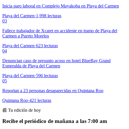
Inicia paro laboral en Complejo Mayakoba en Playa del Carmen
Playa del Carmen
·
1,998
lecturas
03
Fallece trabajador de Xcaret en accidente en tramo de Playa del
Carmen a Puerto Morelos
Playa del Carmen
·
623
lecturas
04
Denuncian caso de presunto acoso en hotel BlueBay Grand
Esmeralda de Playa del Carmen
Playa del Carmen
·
596
lecturas
05
Reportan a 23 personas desaparecidas en Quintana Roo
Quintana Roo
·
421
lecturas
📰 Tu edición de hoy
Recibe el periódico de mañana a las 7:00 am