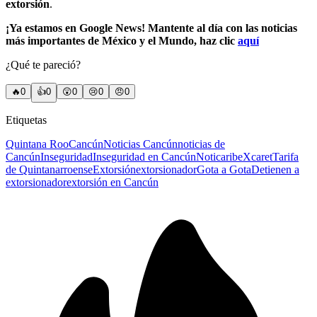
extorsión
.
¡Ya estamos en Google News! Mantente al día con las noticias
más importantes de México y el Mundo, haz clic
aquí
¿Qué te pareció?
🔥
0
👍
0
😲
0
😢
0
😠
0
Etiquetas
Quintana Roo
Cancún
Noticias Cancún
noticias de
Cancún
Inseguridad
Inseguridad en Cancún
Noticaribe
Xcaret
Tarifa
de Quintanarroense
Extorsión
extorsionador
Gota a Gota
Detienen a
extorsionador
extorsión en Cancún