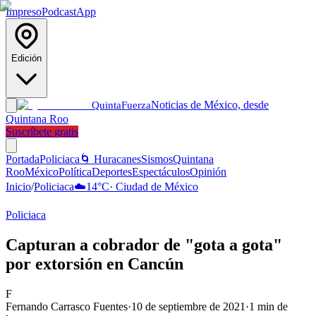
Impreso
Podcast
App
Edición
Noticias de México, desde
Quinta
Fuerza
Quintana Roo
Suscríbete gratis
Portada
Policiaca
🌀 Huracanes
Sismos
Quintana
Roo
México
Política
Deportes
Espectáculos
Opinión
Inicio
/
Policiaca
☁️
14
°C
·
Ciudad de México
Policiaca
Capturan a cobrador de "gota a gota"
por extorsión en Cancún
F
Fernando Carrasco Fuentes
·
10 de septiembre de 2021
·
1
min de