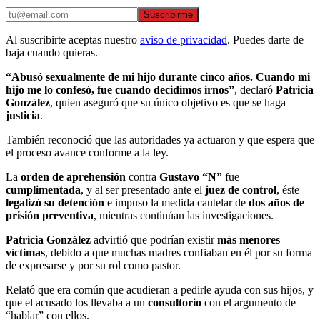
Suscribirme
Al suscribirte aceptas nuestro
aviso de privacidad
. Puedes darte de
baja cuando quieras.
“Abusó sexualmente de mi hijo durante cinco años. Cuando mi
hijo me lo confesó, fue cuando decidimos irnos”
, declaró
Patricia
González
, quien aseguró que su único objetivo es que se haga
justicia
.
También reconoció que las autoridades ya actuaron y que espera que
el proceso avance conforme a la ley.
La
orden de aprehensión
contra
Gustavo “N”
fue
cumplimentada
, y al ser presentado ante el
juez de control
, éste
legalizó su detención
e impuso la medida cautelar de
dos años de
prisión preventiva
, mientras continúan las investigaciones.
Patricia González
advirtió que podrían existir
más menores
víctimas
, debido a que muchas madres confiaban en él por su forma
de expresarse y por su rol como pastor.
Relató que era común que acudieran a pedirle ayuda con sus hijos, y
que el acusado los llevaba a un
consultorio
con el argumento de
“hablar” con ellos.