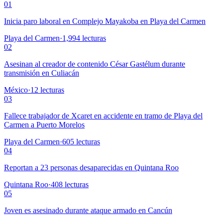
01
Inicia paro laboral en Complejo Mayakoba en Playa del Carmen
Playa del Carmen
·
1,994
lecturas
02
Asesinan al creador de contenido César Gastélum durante
transmisión en Culiacán
México
·
12
lecturas
03
Fallece trabajador de Xcaret en accidente en tramo de Playa del
Carmen a Puerto Morelos
Playa del Carmen
·
605
lecturas
04
Reportan a 23 personas desaparecidas en Quintana Roo
Quintana Roo
·
408
lecturas
05
Joven es asesinado durante ataque armado en Cancún