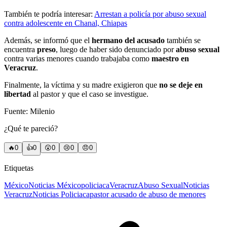
También te podría interesar:
Arrestan a policía por abuso sexual
contra adolescente en Chanal, Chiapas
Además, se informó que el
hermano del acusado
también se
encuentra
preso
, luego de haber sido denunciado por
abuso sexual
contra varias menores cuando trabajaba como
maestro en
Veracruz
.
Finalmente, la víctima y su madre exigieron que
no se deje en
libertad
al pastor y que el caso se investigue.
Fuente: Milenio
¿Qué te pareció?
🔥
0
👍
0
😲
0
😢
0
😠
0
Etiquetas
México
Noticias México
policiaca
Veracruz
Abuso Sexual
Noticias
Veracruz
Noticias Policiaca
pastor acusado de abuso de menores