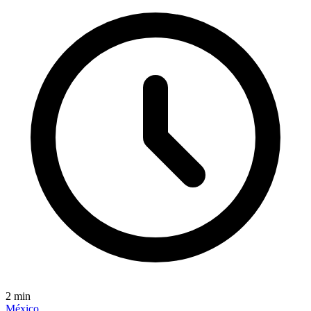
2
min
México