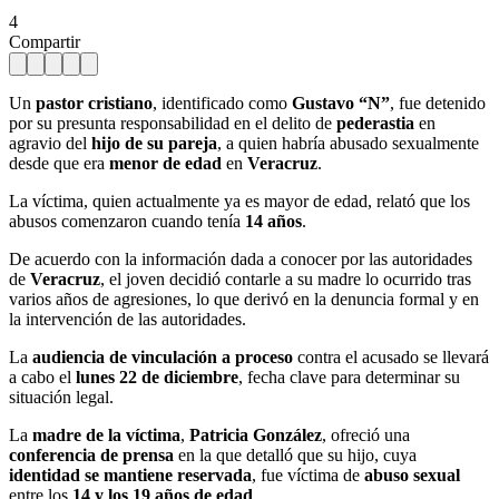
4
Compartir
Un
pastor cristiano
, identificado como
Gustavo “N”
, fue detenido
por su presunta responsabilidad en el delito de
pederastia
en
agravio del
hijo de su pareja
, a quien habría abusado sexualmente
desde que era
menor de edad
en
Veracruz
.
La víctima, quien actualmente ya es mayor de edad, relató que los
abusos comenzaron cuando tenía
14 años
.
De acuerdo con la información dada a conocer por las autoridades
de
Veracruz
, el joven decidió contarle a su madre lo ocurrido tras
varios años de agresiones, lo que derivó en la denuncia formal y en
la intervención de las autoridades.
La
audiencia de vinculación a proceso
contra el acusado se llevará
a cabo el
lunes 22 de diciembre
, fecha clave para determinar su
situación legal.
La
madre de la víctima
,
Patricia González
, ofreció una
conferencia de prensa
en la que detalló que su hijo, cuya
identidad se mantiene reservada
, fue víctima de
abuso sexual
entre los
14 y los 19 años de edad
.