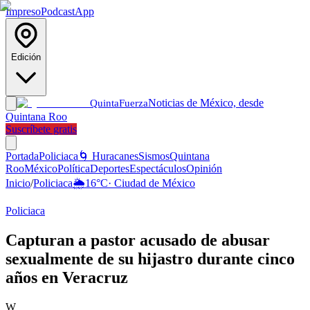
Impreso
Podcast
App
Edición
Noticias de México, desde
Quinta
Fuerza
Quintana Roo
Suscríbete gratis
Portada
Policiaca
🌀 Huracanes
Sismos
Quintana
Roo
México
Política
Deportes
Espectáculos
Opinión
Inicio
/
Policiaca
🌦️
16
°C
·
Ciudad de México
Policiaca
Capturan a pastor acusado de abusar
sexualmente de su hijastro durante cinco
años en Veracruz
W