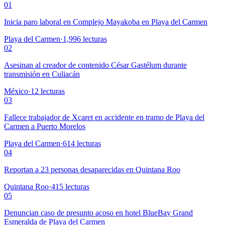
01
Inicia paro laboral en Complejo Mayakoba en Playa del Carmen
Playa del Carmen
·
1,996
lecturas
02
Asesinan al creador de contenido César Gastélum durante
transmisión en Culiacán
México
·
12
lecturas
03
Fallece trabajador de Xcaret en accidente en tramo de Playa del
Carmen a Puerto Morelos
Playa del Carmen
·
614
lecturas
04
Reportan a 23 personas desaparecidas en Quintana Roo
Quintana Roo
·
415
lecturas
05
Denuncian caso de presunto acoso en hotel BlueBay Grand
Esmeralda de Playa del Carmen