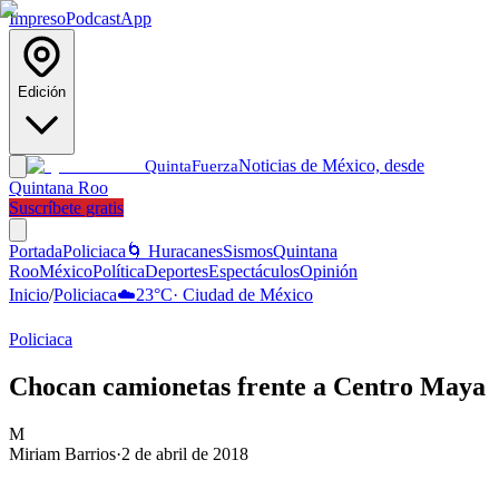
Impreso
Podcast
App
Edición
Noticias de México, desde
Quinta
Fuerza
Quintana Roo
Suscríbete gratis
Portada
Policiaca
🌀 Huracanes
Sismos
Quintana
Roo
México
Política
Deportes
Espectáculos
Opinión
Inicio
/
Policiaca
☁️
23
°C
·
Ciudad de México
Policiaca
Chocan camionetas frente a Centro Maya
M
Miriam Barrios
·
2 de abril de 2018