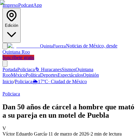
Impreso
Podcast
App
Edición
Noticias de México, desde
Quinta
Fuerza
Quintana Roo
Suscríbete gratis
Portada
Policiaca
🌀 Huracanes
Sismos
Quintana
Roo
México
Política
Deportes
Espectáculos
Opinión
Inicio
/
Policiaca
🌦️
17
°C
·
Ciudad de México
Policiaca
Dan 50 años de cárcel a hombre que mató
a su pareja en un motel de Puebla
V
Víctor Eduardo García
·
11 de marzo de 2026
·
2
min de lectura