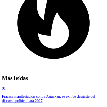
Más leídas
01
Fracasa manifestación contra Aguakan; se exhibe desgaste del
discurso político para 2027