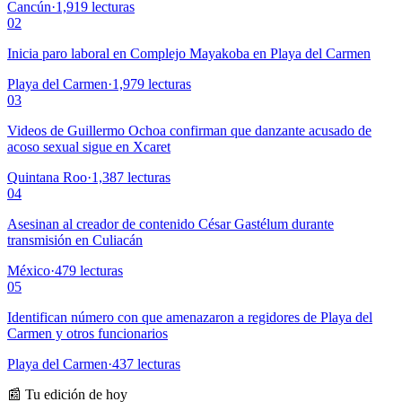
Cancún
·
1,919
lecturas
02
Inicia paro laboral en Complejo Mayakoba en Playa del Carmen
Playa del Carmen
·
1,979
lecturas
03
Videos de Guillermo Ochoa confirman que danzante acusado de
acoso sexual sigue en Xcaret
Quintana Roo
·
1,387
lecturas
04
Asesinan al creador de contenido César Gastélum durante
transmisión en Culiacán
México
·
479
lecturas
05
Identifican número con que amenazaron a regidores de Playa del
Carmen y otros funcionarios
Playa del Carmen
·
437
lecturas
📰 Tu edición de hoy