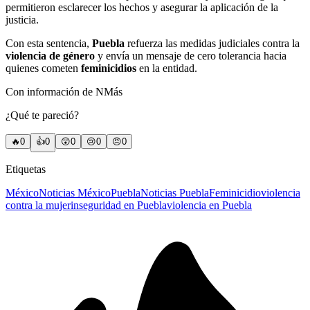
permitieron esclarecer los hechos y asegurar la aplicación de la
justicia.
Con esta sentencia,
Puebla
refuerza las medidas judiciales contra la
violencia de género
y envía un mensaje de cero tolerancia hacia
quienes cometen
feminicidios
en la entidad.
Con información de NMás
¿Qué te pareció?
🔥
0
👍
0
😲
0
😢
0
😠
0
Etiquetas
México
Noticias México
Puebla
Noticias Puebla
Feminicidio
violencia
contra la mujer
inseguridad en Puebla
violencia en Puebla