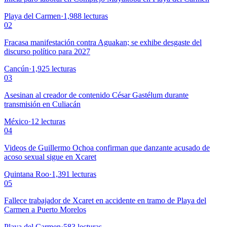
Playa del Carmen
·
1,988
lecturas
02
Fracasa manifestación contra Aguakan; se exhibe desgaste del
discurso político para 2027
Cancún
·
1,925
lecturas
03
Asesinan al creador de contenido César Gastélum durante
transmisión en Culiacán
México
·
12
lecturas
04
Videos de Guillermo Ochoa confirman que danzante acusado de
acoso sexual sigue en Xcaret
Quintana Roo
·
1,391
lecturas
05
Fallece trabajador de Xcaret en accidente en tramo de Playa del
Carmen a Puerto Morelos
Playa del Carmen
·
583
lecturas