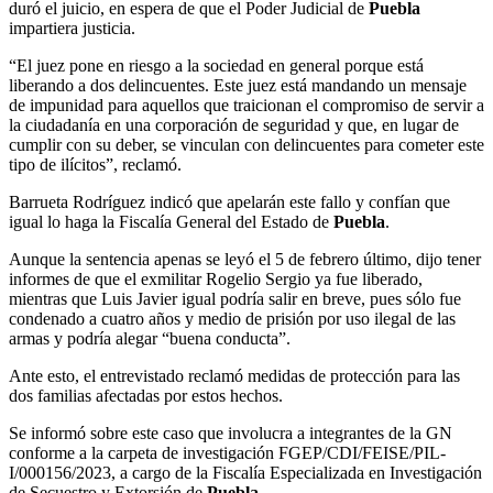
duró el juicio, en espera de que el Poder Judicial de
Puebla
impartiera justicia.
“El juez pone en riesgo a la sociedad en general porque está
liberando a dos delincuentes. Este juez está mandando un mensaje
de impunidad para aquellos que traicionan el compromiso de servir a
la ciudadanía en una corporación de seguridad y que, en lugar de
cumplir con su deber, se vinculan con delincuentes para cometer este
tipo de ilícitos”, reclamó.
Barrueta Rodríguez indicó que apelarán este fallo y confían que
igual lo haga la Fiscalía General del Estado de
Puebla
.
Aunque la sentencia apenas se leyó el 5 de febrero último, dijo tener
informes de que el exmilitar Rogelio Sergio ya fue liberado,
mientras que Luis Javier igual podría salir en breve, pues sólo fue
condenado a cuatro años y medio de prisión por uso ilegal de las
armas y podría alegar “buena conducta”.
Ante esto, el entrevistado reclamó medidas de protección para las
dos familias afectadas por estos hechos.
Se informó sobre este caso que involucra a integrantes de la GN
conforme a la carpeta de investigación FGEP/CDI/FEISE/PIL-
I/000156/2023, a cargo de la Fiscalía Especializada en Investigación
de Secuestro y Extorsión de
Puebla
.