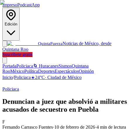
Impreso
Podcast
App
Edición
Noticias de México, desde
Quinta
Fuerza
Quintana Roo
Suscríbete gratis
Portada
Policiaca
🌀 Huracanes
Sismos
Quintana
Roo
México
Política
Deportes
Espectáculos
Opinión
Inicio
/
Policiaca
☀️
24
°C
·
Ciudad de México
Policiaca
Denuncian a juez que absolvió a militares
acusados de secuestro en Puebla
F
Fernando Carrasco Fuentes
·
10 de febrero de 2026
·
4
min de lectura