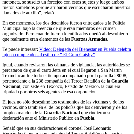
motoneta, se suscitó un forcejeo con estos sujetos y luego ambos
fueron sometidos porque arribaron vecinos que escucharon nuestros
llamados de auxilio”, relató.
En ese momento, los dos detenidos fueron entregados a la Policía
Municipal bajo la creencia de que eran miembros del crimen
organizado. Pero cuando fueron identificados quedó al descubierto
que realmente eran elementos de las
Fuerzas Armadas
.
Te puede interesar:
Video: Delegada del Bienestar en Puebla celebra
lujoso cumpleaños al estilo de ” El Gran Gatsby”
Igual, cuando revisaron las cámaras de vigilancia, las autoridades se
percataron de que el carro Jetta en el cual llegaron a San Martín
Texmelucan fue todo el tiempo acompañado por la patrulla 28098,
perteneciente a la 238 compañía del Tercer Batallón de la
Guardia
Nacional
, con sede en Texcoco, Estado de México, la cual era
tripulada por otros seis agentes de esa corporación.
El juez no sólo desestimó los testimonios de las víctimas y de los
vecinos, sino también el de los policías que los detuvieron y de los
propios mandos de la
Guardia Nacional
que rindieron su
declaración ante el Ministerio Público en
Puebla
.
Señaló que en sus declaraciones el coronel José Leonardo
Hernández Ganem, comandante del Tercer Batallón e Inspector