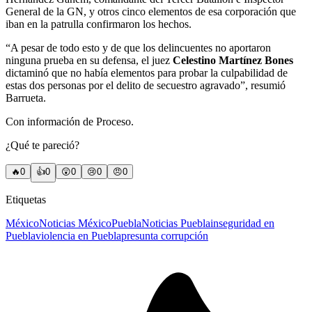
General de la GN, y otros cinco elementos de esa corporación que
iban en la patrulla confirmaron los hechos.
“A pesar de todo esto y de que los delincuentes no aportaron
ninguna prueba en su defensa, el juez
Celestino Martínez Bones
dictaminó que no había elementos para probar la culpabilidad de
estas dos personas por el delito de secuestro agravado”, resumió
Barrueta.
Con información de Proceso.
¿Qué te pareció?
🔥
0
👍
0
😲
0
😢
0
😠
0
Etiquetas
México
Noticias México
Puebla
Noticias Puebla
inseguridad en
Puebla
violencia en Puebla
presunta corrupción