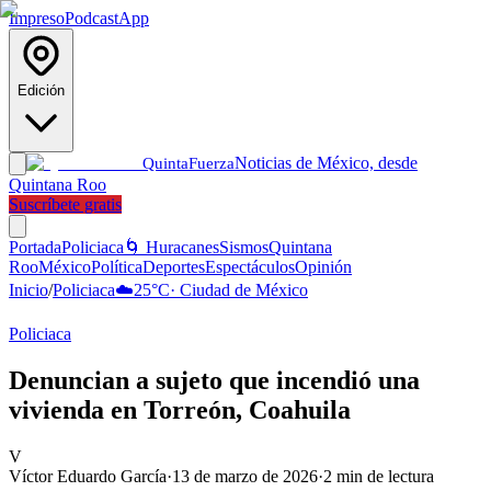
Impreso
Podcast
App
Edición
Noticias de México, desde
Quinta
Fuerza
Quintana Roo
Suscríbete gratis
Portada
Policiaca
🌀 Huracanes
Sismos
Quintana
Roo
México
Política
Deportes
Espectáculos
Opinión
Inicio
/
Policiaca
☁️
25
°C
·
Ciudad de México
Policiaca
Denuncian a sujeto que incendió una
vivienda en Torreón, Coahuila
V
Víctor Eduardo García
·
13 de marzo de 2026
·
2
min de lectura