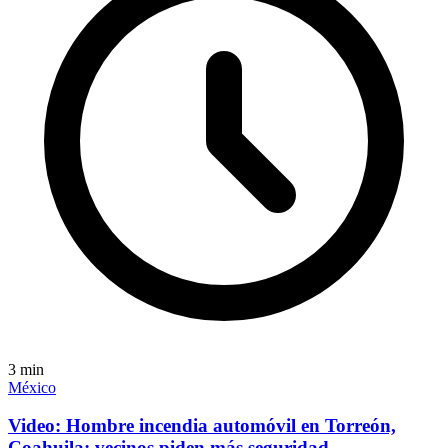
3
min
México
Video: Hombre incendia automóvil en Torreón,
Coahuila; vecinos piden más seguridad