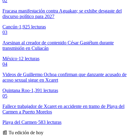
02
Fracasa manifestación contra Aguakan; se exhibe desgaste del
discurso político para 2027
Cancún
·
1,925
lecturas
03
Asesinan al creador de contenido César Gastélum durante
transmisión en Culiacán
México
·
12
lecturas
04
Videos de Guillermo Ochoa confirman que danzante acusado de
acoso sexual sigue en Xcaret
Quintana Roo
·
1,391
lecturas
05
Fallece trabajador de Xcaret en accidente en tramo de Playa del
Carmen a Puerto Morelos
Playa del Carmen
·
583
lecturas
📰 Tu edición de hoy