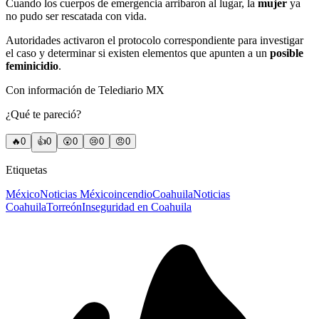
Cuando los cuerpos de emergencia arribaron al lugar, la
mujer
ya
no pudo ser rescatada con vida.
Autoridades activaron el protocolo correspondiente para investigar
el caso y determinar si existen elementos que apunten a un
posible
feminicidio
.
Con información de Telediario MX
¿Qué te pareció?
🔥
0
👍
0
😲
0
😢
0
😠
0
Etiquetas
México
Noticias México
incendio
Coahuila
Noticias
Coahuila
Torreón
Inseguridad en Coahuila