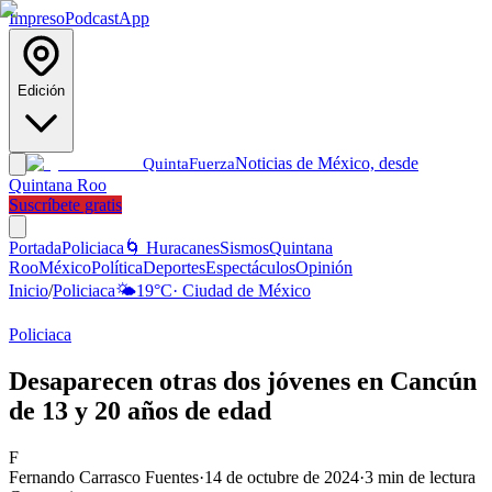
Impreso
Podcast
App
Edición
Noticias de México, desde
Quinta
Fuerza
Quintana Roo
Suscríbete gratis
Portada
Policiaca
🌀 Huracanes
Sismos
Quintana
Roo
México
Política
Deportes
Espectáculos
Opinión
Inicio
/
Policiaca
🌤️
19
°C
·
Ciudad de México
Policiaca
Desaparecen otras dos jóvenes en Cancún
de 13 y 20 años de edad
F
Fernando Carrasco Fuentes
·
14 de octubre de 2024
·
3
min de lectura