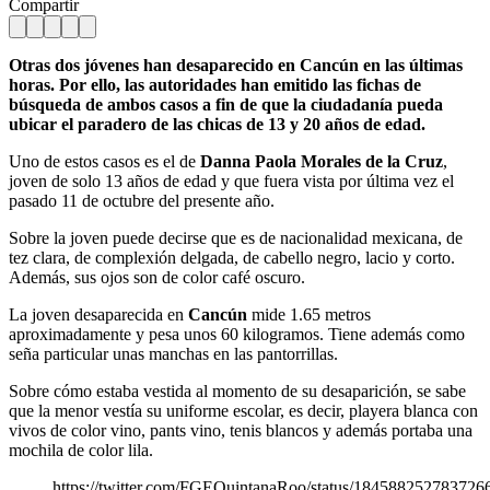
Compartir
Otras dos jóvenes han desaparecido en Cancún en las últimas
horas. Por ello, las autoridades han emitido las fichas de
búsqueda de ambos casos a fin de que la ciudadanía pueda
ubicar el paradero de las chicas de 13 y 20 años de edad.
Uno de estos casos es el de
Danna Paola Morales de la Cruz
,
joven de solo 13 años de edad y que fuera vista por última vez el
pasado 11 de octubre del presente año.
Sobre la joven puede decirse que es de nacionalidad mexicana, de
tez clara, de complexión delgada, de cabello negro, lacio y corto.
Además, sus ojos son de color café oscuro.
La joven desaparecida en
Cancún
mide 1.65 metros
aproximadamente y pesa unos 60 kilogramos. Tiene además como
seña particular unas manchas en las pantorrillas.
Sobre cómo estaba vestida al momento de su desaparición, se sabe
que la menor vestía su uniforme escolar, es decir, playera blanca con
vivos de color vino, pants vino, tenis blancos y además portaba una
mochila de color lila.
https://twitter.com/FGEQuintanaRoo/status/184588252783726