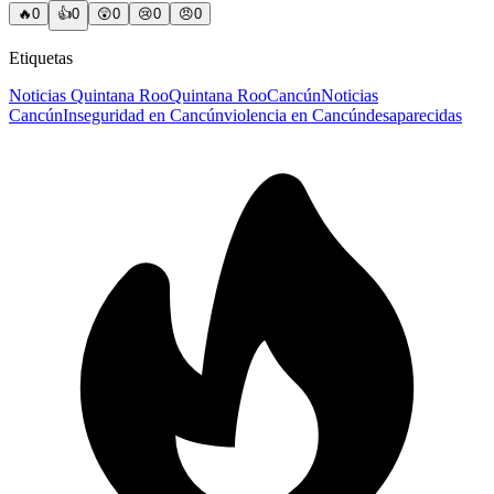
🔥
0
👍
0
😲
0
😢
0
😠
0
Etiquetas
Noticias Quintana Roo
Quintana Roo
Cancún
Noticias
Cancún
Inseguridad en Cancún
violencia en Cancún
desaparecidas