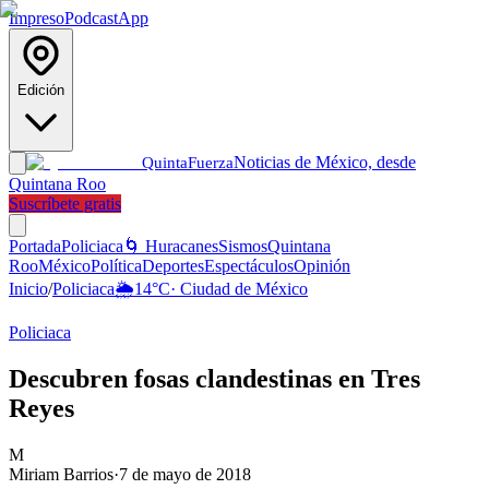
Impreso
Podcast
App
Edición
Noticias de México, desde
Quinta
Fuerza
Quintana Roo
Suscríbete gratis
Portada
Policiaca
🌀 Huracanes
Sismos
Quintana
Roo
México
Política
Deportes
Espectáculos
Opinión
Inicio
/
Policiaca
🌦️
14
°C
·
Ciudad de México
Policiaca
Descubren fosas clandestinas en Tres
Reyes
M
Miriam Barrios
·
7 de mayo de 2018