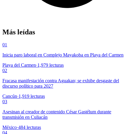
Más leídas
01
Inicia paro laboral en Complejo Mayakoba en Playa del Carmen
Playa del Carmen
·
1,979
lecturas
02
Fracasa manifestación contra Aguakan; se exhibe desgaste del
discurso político para 2027
Cancún
·
1,919
lecturas
03
Asesinan al creador de contenido César Gastélum durante
transmisión en Culiacán
México
·
484
lecturas
04