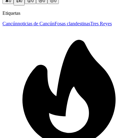
🔥
0
👍
0
😲
0
😢
0
😠
0
Etiquetas
Cancún
noticias de Cancún
Fosas clandestinas
Tres Reyes