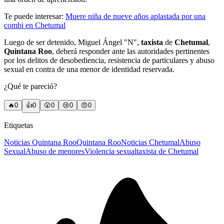
Te puede interesar:
Muere niña de nueve años aplastada por una
combi en Chetumal
Luego de ser detenido, Miguel Ángel "N",
taxista
de
Chetumal
,
Quintana Roo
, deberá responder ante las autoridades pertinentes
por los delitos de desobediencia, resistencia de particulares y abuso
sexual en contra de una menor de identidad reservada.
¿Qué te pareció?
🔥
0
👍
0
😲
0
😢
0
😠
0
Etiquetas
Noticias Quintana Roo
Quintana Roo
Noticias Chetumal
Abuso
Sexual
Abuso de menores
Violencia sexual
taxista de Chetumal