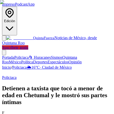
Impreso
Podcast
App
Edición
Noticias de México, desde
Quinta
Fuerza
Quintana Roo
Suscríbete gratis
Portada
Policiaca
🌀 Huracanes
Sismos
Quintana
Roo
México
Política
Deportes
Espectáculos
Opinión
Inicio
/
Policiaca
🌦️
16
°C
·
Ciudad de México
Policiaca
Detienen a taxista que tocó a menor de
edad en Chetumal y le mostró sus partes
íntimas
F