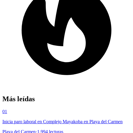
Más leídas
01
Inicia paro laboral en Complejo Mayakoba en Playa del Carmen
Playa del Carmen
·
1,994
lecturas