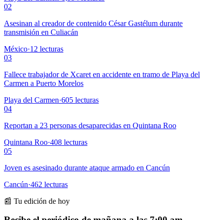
02
Asesinan al creador de contenido César Gastélum durante
transmisión en Culiacán
México
·
12
lecturas
03
Fallece trabajador de Xcaret en accidente en tramo de Playa del
Carmen a Puerto Morelos
Playa del Carmen
·
605
lecturas
04
Reportan a 23 personas desaparecidas en Quintana Roo
Quintana Roo
·
408
lecturas
05
Joven es asesinado durante ataque armado en Cancún
Cancún
·
462
lecturas
📰 Tu edición de hoy
Recibe el periódico de mañana a las 7:00 am