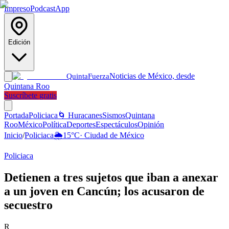
Impreso
Podcast
App
Edición
Noticias de México, desde
Quinta
Fuerza
Quintana Roo
Suscríbete gratis
Portada
Policiaca
🌀 Huracanes
Sismos
Quintana
Roo
México
Política
Deportes
Espectáculos
Opinión
Inicio
/
Policiaca
🌦️
15
°C
·
Ciudad de México
Policiaca
Detienen a tres sujetos que iban a anexar
a un joven en Cancún; los acusaron de
secuestro
R