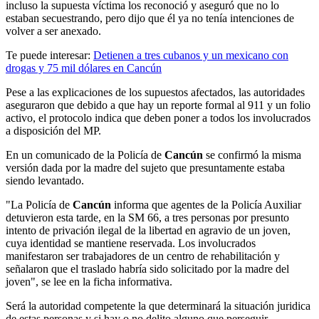
incluso la supuesta víctima los reconoció y aseguró que no lo
estaban secuestrando, pero dijo que él ya no tenía intenciones de
volver a ser anexado.
Te puede interesar:
Detienen a tres cubanos y un mexicano con
drogas y 75 mil dólares en Cancún
Pese a las explicaciones de los supuestos afectados, las autoridades
aseguraron que debido a que hay un reporte formal al 911 y un folio
activo, el protocolo indica que deben poner a todos los involucrados
a disposición del MP.
En un comunicado de la Policía de
Cancún
se confirmó la misma
versión dada por la madre del sujeto que presuntamente estaba
siendo levantado.
"La Policía de
Cancún
informa que agentes de la Policía Auxiliar
detuvieron esta tarde, en la SM 66, a tres personas por presunto
intento de privación ilegal de la libertad en agravio de un joven,
cuya identidad se mantiene reservada. Los involucrados
manifestaron ser trabajadores de un centro de rehabilitación y
señalaron que el traslado habría sido solicitado por la madre del
joven", se lee en la ficha informativa.
Será la autoridad competente la que determinará la situación juridica
de estas personas y si hay o no delito alguno que perseguir.