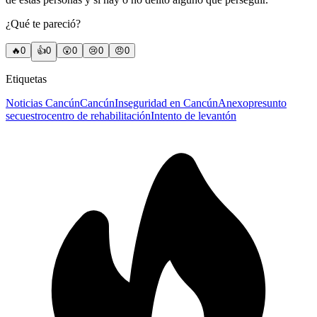
¿Qué te pareció?
🔥
0
👍
0
😲
0
😢
0
😠
0
Etiquetas
Noticias Cancún
Cancún
Inseguridad en Cancún
Anexo
presunto
secuestro
centro de rehabilitación
Intento de levantón