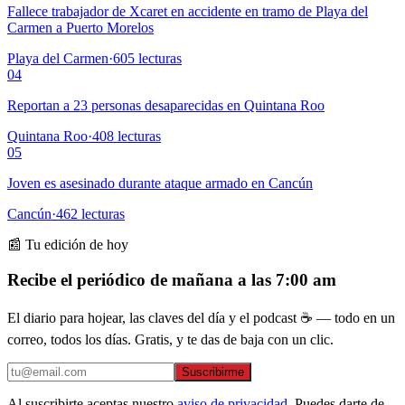
Fallece trabajador de Xcaret en accidente en tramo de Playa del
Carmen a Puerto Morelos
Playa del Carmen
·
605
lecturas
04
Reportan a 23 personas desaparecidas en Quintana Roo
Quintana Roo
·
408
lecturas
05
Joven es asesinado durante ataque armado en Cancún
Cancún
·
462
lecturas
📰 Tu edición de hoy
Recibe el periódico de mañana a las 7:00 am
El diario para hojear, las claves del día y el podcast ☕ — todo en un
correo, todos los días. Gratis, y te das de baja con un clic.
Suscribirme
Al suscribirte aceptas nuestro
aviso de privacidad
. Puedes darte de