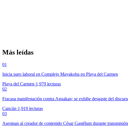
Más leídas
01
Inicia paro laboral en Complejo Mayakoba en Playa del Carmen
Playa del Carmen
·
1,979
lecturas
02
Fracasa manifestación contra Aguakan; se exhibe desgaste del discurs
Cancún
·
1,919
lecturas
03
Asesinan al creador de contenido César Gastélum durante transmisió