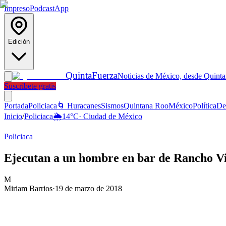
Impreso
Podcast
App
Edición
Quinta
Fuerza
Noticias de México, desde Quint
Suscríbete gratis
Portada
Policiaca
🌀 Huracanes
Sismos
Quintana Roo
México
Política
De
Inicio
/
Policiaca
🌦️
14
°C
·
Ciudad de México
Policiaca
Ejecutan a un hombre en bar de Rancho V
M
Miriam Barrios
·
19 de marzo de 2018