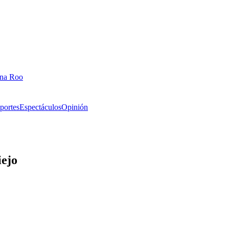
ana Roo
portes
Espectáculos
Opinión
iejo