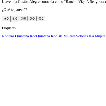
la avenida Gastón Alegre conocida como “Rancho Viejo”. Se ignora el 
¿Qué te pareció?
🔥
0
👍
0
😲
0
😢
0
😠
0
Etiquetas
Noticias Quintana Roo
Quintana Roo
Isla Mujeres
Noticias Isla Mujere