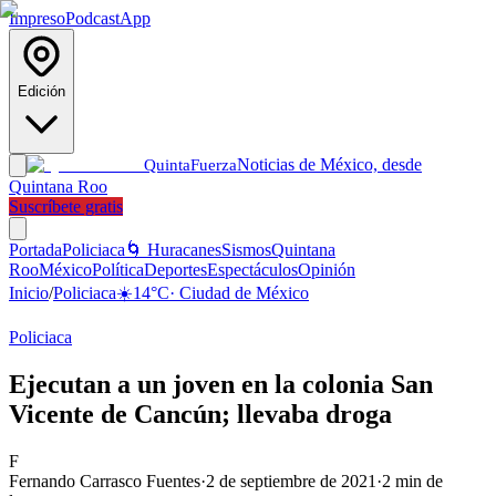
Impreso
Podcast
App
Edición
Noticias de México, desde
Quinta
Fuerza
Quintana Roo
Suscríbete gratis
Portada
Policiaca
🌀 Huracanes
Sismos
Quintana
Roo
México
Política
Deportes
Espectáculos
Opinión
Inicio
/
Policiaca
☀️
14
°C
·
Ciudad de México
Policiaca
Ejecutan a un joven en la colonia San
Vicente de Cancún; llevaba droga
F
Fernando Carrasco Fuentes
·
2 de septiembre de 2021
·
2
min de