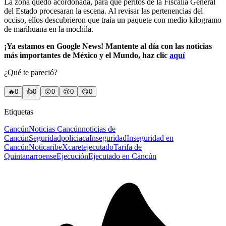
La zona quedó acordonada, para que peritos de la Fiscalía General
del Estado procesaran la escena. Al revisar las pertenencias del
occiso, ellos descubrieron que traía un paquete con medio kilogramo
de marihuana en la mochila.
¡Ya estamos en Google News! Mantente al día con las noticias
más importantes de México y el Mundo, haz clic
aquí
¿Qué te pareció?
🔥
0
👍
0
😲
0
😢
0
😠
0
Etiquetas
Cancún
Noticias Cancún
noticias de
Cancún
Seguridad
policiaca
Inseguridad
Inseguridad en
Cancún
Noticaribe
Xcaret
ejecutado
Tarifa de
Quintanarroense
Ejecución
Ejecutado en Cancún