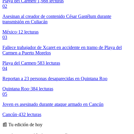
Playa del Carmen
·
1,988
lecturas
02
Asesinan al creador de contenido César Gastélum durante
transmisión en Culiacán
México
·
12
lecturas
03
Fallece trabajador de Xcaret en accidente en tramo de Playa del
Carmen a Puerto Morelos
Playa del Carmen
·
583
lecturas
04
Reportan a 23 personas desaparecidas en Quintana Roo
Quintana Roo
·
384
lecturas
05
Joven es asesinado durante ataque armado en Cancún
Cancún
·
432
lecturas
📰 Tu edición de hoy