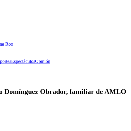
ana Roo
portes
Espectáculos
Opinión
to Domínguez Obrador, familiar de AMLO