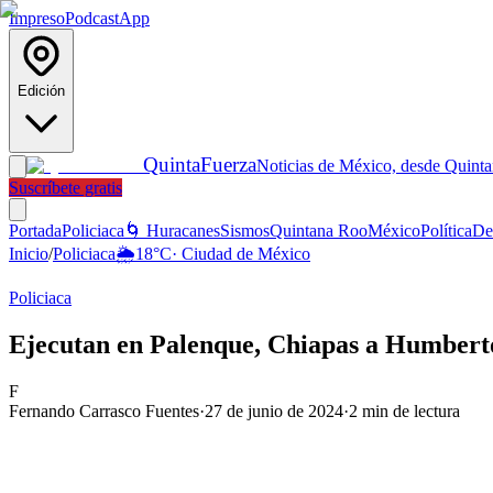
Impreso
Podcast
App
Edición
Quinta
Fuerza
Noticias de México, desde Quint
Suscríbete gratis
Portada
Policiaca
🌀 Huracanes
Sismos
Quintana Roo
México
Política
De
Inicio
/
Policiaca
🌦️
18
°C
·
Ciudad de México
Policiaca
Ejecutan en Palenque, Chiapas a Humber
F
Fernando Carrasco Fuentes
·
27 de junio de 2024
·
2
min de lectura