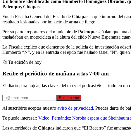
Un hombre identificado como Humberto Domínguez Obrador, que 
Palenque, Chiapas.
Fue la Fiscalía General del Estado de
Chiapas
la que informó del cas
resultado lesionadas por impacto de arma de fuego.
Por su parte, reporteros del municipio de
Palenque
señalan que una de
trasladaban en motocicleta a la altura del ejido Nueva Esperanza cua
La Fiscalía explicó que elementos de la policía de investigación adscri
Humberto “N”, y en la entrada del ejido fue hallado Osiel “N”, quien 
📰 Tu edición de hoy
Recibe el periódico de mañana a las 7:00 am
El diario para hojear, las claves del día y el podcast ☕ — todo en un co
Suscribirme
Al suscribirte aceptas nuestro
aviso de privacidad
. Puedes darte de ba
Te puede interesar:
Video: Fernández Noroña espera que Sheinbaum sí
Las autoridades de
Chiapas
indicaron que “El Becerro” fue amenazado 