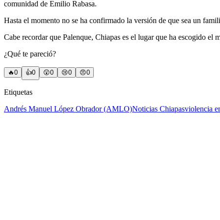
comunidad de Emilio Rabasa.
Hasta el momento no se ha confirmado la versión de que sea un famil
Cabe recordar que Palenque, Chiapas es el lugar que ha escogido el m
¿Qué te pareció?
🔥
0
👍
0
😲
0
😢
0
😠
0
Etiquetas
Andrés Manuel López Obrador (AMLO)
Noticias Chiapas
violencia 