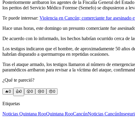
Posteriormente arribaron los agentes de la Fiscalía General del Esta
los peritos del Servicio Médico Forense (Semefo) se dispusieron a leva
Te puede interesar:
Violencia en Cancún; comerciante fue asesinado 
Hace unas horas, este domingo un presunto comerciante fue asesinado
De acuerdo con lo informado, los hechos habrían ocurrido cerca de l
Los testigos indicaron que el hombre, de aproximadamente 50 años de 
habrían disparado a quermarropa en repetidas ocasiones.
Tras el ataque armado, los testigos llamaron al número de emergencias 
paramédicos arribaron para revisar a la víctima del ataque, confirman
¿Qué te pareció?
🔥
0
👍
0
😲
0
😢
0
😠
0
Etiquetas
Noticias Quintana Roo
Quintana Roo
Cancún
Noticias Cancún
Insegur