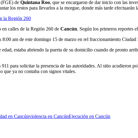
do (FGE) de
Quintana Roo
, que se encargaron de dar inicio con las inve
ntar los restos para llevarlos a la morgue, donde más tarde efectuarán l
en la Región 260
 en calles de la Región 260 de
Cancún
. Según los primeros reportes e
as 8:00 am de este domingo 15 de marzo en rel fraccionamiento Ciudad
edad, estaba abriendo la puerta de su domicilio cuando de pronto arrib
911 para solicitar la presencia de las autoridades. Al sitio acudieron p
do que ya no contaba con signos vitales.
idad en Cancún
violencia en Cancún
Ejecución en Cancún