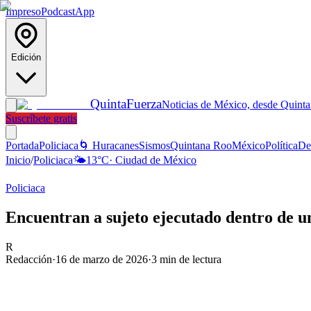
Impreso
Podcast
App
Edición
Quinta
Fuerza
Noticias de México, desde Quint
Suscríbete gratis
Portada
Policiaca
🌀 Huracanes
Sismos
Quintana Roo
México
Política
De
Inicio
/
Policiaca
🌤️
13
°C
·
Ciudad de México
Policiaca
Encuentran a sujeto ejecutado dentro de 
R
Redacción
·
16 de marzo de 2026
·
3
min de lectura