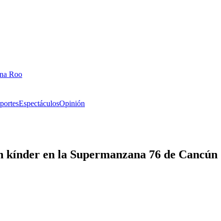
ana Roo
portes
Espectáculos
Opinión
un kínder en la Supermanzana 76 de Cancún