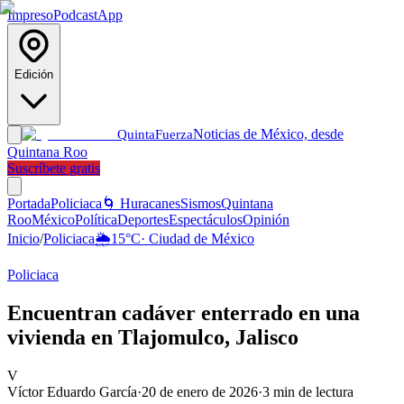
Impreso
Podcast
App
Edición
Noticias de México, desde
Quinta
Fuerza
Quintana Roo
Suscríbete gratis
Portada
Policiaca
🌀 Huracanes
Sismos
Quintana
Roo
México
Política
Deportes
Espectáculos
Opinión
Inicio
/
Policiaca
🌦️
15
°C
·
Ciudad de México
Policiaca
Encuentran cadáver enterrado en una
vivienda en Tlajomulco, Jalisco
V
Víctor Eduardo García
·
20 de enero de 2026
·
3
min de lectura