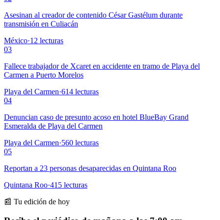
Asesinan al creador de contenido César Gastélum durante
transmisión en Culiacán
México
·
12
lecturas
03
Fallece trabajador de Xcaret en accidente en tramo de Playa del
Carmen a Puerto Morelos
Playa del Carmen
·
614
lecturas
04
Denuncian caso de presunto acoso en hotel BlueBay Grand
Esmeralda de Playa del Carmen
Playa del Carmen
·
560
lecturas
05
Reportan a 23 personas desaparecidas en Quintana Roo
Quintana Roo
·
415
lecturas
📰 Tu edición de hoy