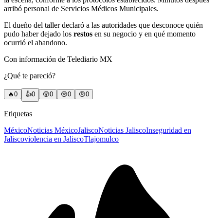
arribó personal de Servicios Médicos Municipales.
El dueño del taller declaró a las autoridades que desconoce quién
pudo haber dejado los
restos
en su negocio y en qué momento
ocurrió el abandono.
Con información de Telediario MX
¿Qué te pareció?
🔥
0
👍
0
😲
0
😢
0
😠
0
Etiquetas
México
Noticias México
Jalisco
Noticias Jalisco
Inseguridad en
Jalisco
violencia en Jalisco
Tlajomulco