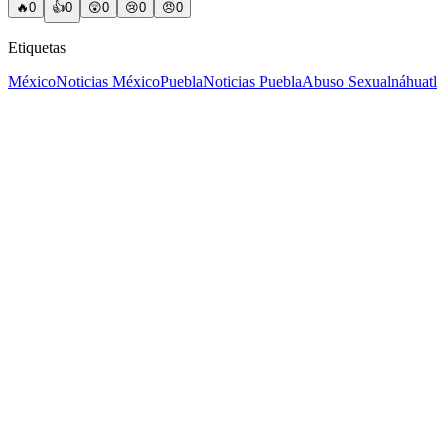
🔥
0
👍
0
😲
0
😢
0
😠
0
Etiquetas
México
Noticias México
Puebla
Noticias Puebla
Abuso Sexual
náhuatl