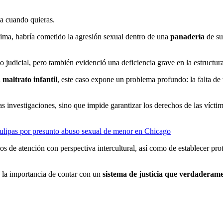
ja cuando quieras.
ctima, habría cometido la agresión sexual dentro de una
panadería
de su
 judicial, pero también evidenció una deficiencia grave en la estructura
l
maltrato infantil
, este caso expone un problema profundo: la falta de
las investigaciones, sino que impide garantizar los derechos de las víct
ulipas por presunto abuso sexual de menor en Chicago
smos de atención con perspectiva intercultural, así como de establecer 
a la importancia de contar con un
sistema de justicia que verdaderame