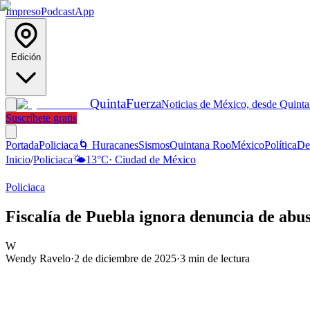
Impreso
Podcast
App
Edición
Quinta
Fuerza
Noticias de México, desde Quint
Suscríbete gratis
Portada
Policiaca
🌀 Huracanes
Sismos
Quintana Roo
México
Política
De
Inicio
/
Policiaca
🌤️
13
°C
·
Ciudad de México
Policiaca
Fiscalía de Puebla ignora denuncia de abu
W
Wendy Ravelo
·
2 de diciembre de 2025
·
3
min de lectura