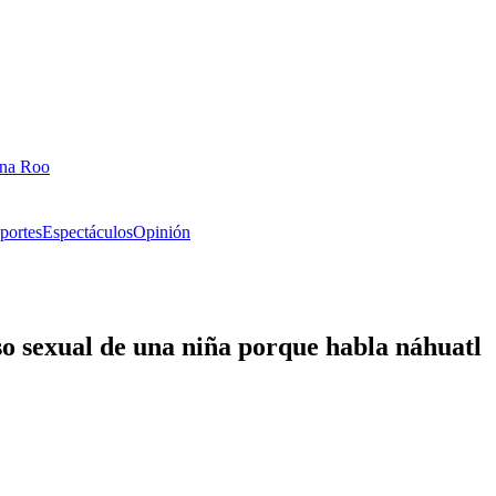
ana Roo
portes
Espectáculos
Opinión
so sexual de una niña porque habla náhuatl