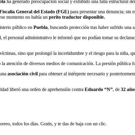
bla
ha generado preocupación social y exhibido una falla estructural dent
Fiscalía General del Estado (FGE)
para presentar una denuncia; sin e
ese momento no había un
perito traductor disponible.
isterio público en
Puebla
, buscando protección tras haber sufrido una a
ad, el personal administrativo le informó que no podían tomar su declar
víctimas, sino que prolongó la incertidumbre y el riesgo para la niña, q
 la atención de diversos medios de comunicación. La presión pública fu
 una
asociación civil
para obtener al intérprete necesario y posteriormen
ridad liberó una orden de aprehensión contra
Eduardo “N”
, de
32 año
rreo, todos los días. Gratis, y te das de baja con un clic.