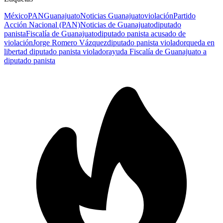
México
PAN
Guanajuato
Noticias Guanajuato
violación
Partido
Acción Nacional (PAN)
Noticias de Guanajuato
diputado
panista
Fiscalía de Guanajuato
diputado panista acusado de
violación
Jorge Romero Vázquez
diputado panista violador
queda en
libertad diputado panista violador
ayuda Fiscalía de Guanajuato a
diputado panista