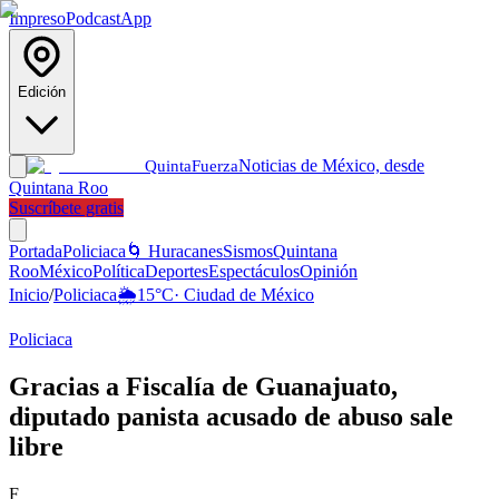
Impreso
Podcast
App
Edición
Noticias de México, desde
Quinta
Fuerza
Quintana Roo
Suscríbete gratis
Portada
Policiaca
🌀 Huracanes
Sismos
Quintana
Roo
México
Política
Deportes
Espectáculos
Opinión
Inicio
/
Policiaca
🌦️
15
°C
·
Ciudad de México
Policiaca
Gracias a Fiscalía de Guanajuato,
diputado panista acusado de abuso sale
libre
F