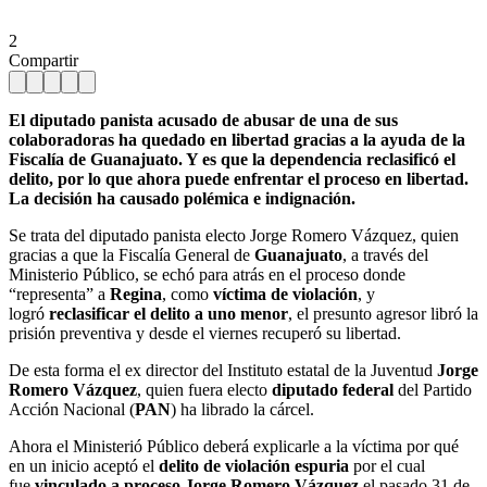
2
Compartir
El diputado panista acusado de abusar de una de sus
colaboradoras ha quedado en libertad gracias a la ayuda de la
Fiscalía de Guanajuato. Y es que la dependencia reclasificó el
delito, por lo que ahora puede enfrentar el proceso en libertad.
La decisión ha causado polémica e indignación.
Se trata del diputado panista electo Jorge Romero Vázquez, quien
gracias a que la Fiscalía General de
Guanajuato
, a través del
Ministerio Público, se echó para atrás en el proceso donde
“representa” a
Regina
, como
víctima de violación
, y
logró
reclasificar el delito a uno menor
, el presunto agresor libró la
prisión preventiva y desde el viernes recuperó su libertad.
De esta forma el ex director del Instituto estatal de la Juventud
Jorge
Romero Vázquez
, quien fuera electo
diputado federal
del Partido
Acción Nacional (
PAN
) ha librado la cárcel.
Ahora el Ministerió Público deberá explicarle a la víctima por qué
en un inicio aceptó el
delito de violación espuria
por el cual
fue
vinculado
a
proceso
Jorge Romero Vázquez
el pasado 31 de