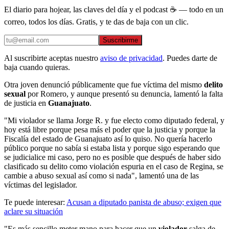
El diario para hojear, las claves del día y el podcast ☕ — todo en un
correo, todos los días. Gratis, y te das de baja con un clic.
Suscribirme
Al suscribirte aceptas nuestro
aviso de privacidad
. Puedes darte de
baja cuando quieras.
Otra joven denunció públicamente que fue víctima del mismo
delito
sexual
por Romero, y aunque presentó su denuncia, lamentó la falta
de justicia en
Guanajuato
.
"Mi violador se llama Jorge R. y fue electo como diputado federal, y
hoy está libre porque pesa más el poder que la justicia y porque la
Fiscalía del estado de Guanajuato así lo quiso. No quería hacerlo
público porque no sabía si estaba lista y porque sigo esperando que
se judicialice mi caso, pero no es posible que después de haber sido
clasificado su delito como violación espuria en el caso de Regina, se
cambie a abuso sexual así como si nada", lamentó una de las
víctimas del legislador.
Te puede interesar:
Acusan a diputado panista de abuso; exigen que
aclare su situación
"Es más sencillo meter mano para hacer que un
violador
salga de