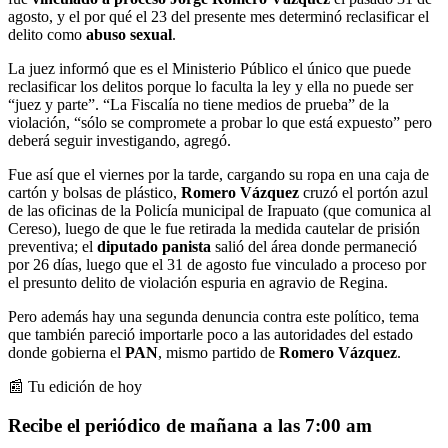
agosto, y el por qué el 23 del presente mes determinó reclasificar el
delito como
abuso
sexual
.
La juez informó que es el Ministerio Público el único que puede
reclasificar los delitos porque lo faculta la ley y ella no puede ser
“juez y parte”. “La Fiscalía no tiene medios de prueba” de la
violación, “sólo se compromete a probar lo que está expuesto” pero
deberá seguir investigando, agregó.
Fue así que el viernes por la tarde, cargando su ropa en una caja de
cartón y bolsas de plástico,
Romero Vázquez
cruzó el portón azul
de las oficinas de la Policía municipal de Irapuato (que comunica al
Cereso), luego de que le fue retirada la medida cautelar de prisión
preventiva; el
diputado panista
salió del área donde permaneció
por 26 días, luego que el 31 de agosto fue vinculado a proceso por
el presunto delito de violación espuria en agravio de Regina.
Pero además hay una segunda denuncia contra este político, tema
que también pareció importarle poco a las autoridades del estado
donde gobierna el
PAN
, mismo partido de
Romero Vázquez
.
📰 Tu edición de hoy
Recibe el periódico de mañana a las 7:00 am