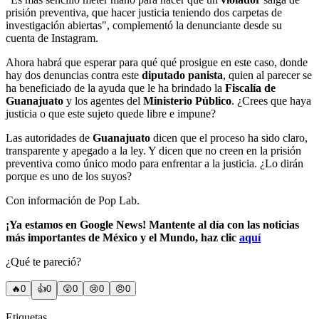
prisión preventiva, que hacer justicia teniendo dos carpetas de
investigación abiertas", complementó la denunciante desde su
cuenta de Instagram.
Ahora habrá que esperar para qué qué prosigue en este caso, donde
hay dos denuncias contra este
diputado panista
, quien al parecer se
ha beneficiado de la ayuda que le ha brindado la
Fiscalía de
Guanajuato
y los agentes del
Ministerio Público
. ¿Crees que haya
justicia o que este sujeto quede libre e impune?
Las autoridades de
Guanajuato
dicen que el proceso ha sido claro,
transparente y apegado a la ley. Y dicen que no creen en la prisión
preventiva como único modo para enfrentar a la justicia. ¿Lo dirán
porque es uno de los suyos?
Con información de Pop Lab.
¡Ya estamos en Google News! Mantente al día con las noticias
más importantes de México y el Mundo, haz clic
aquí
¿Qué te pareció?
🔥
0
👍
0
😲
0
😢
0
😠
0
Etiquetas