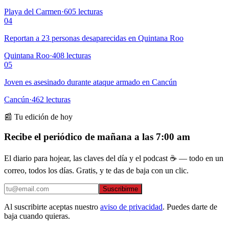
Playa del Carmen
·
605
lecturas
04
Reportan a 23 personas desaparecidas en Quintana Roo
Quintana Roo
·
408
lecturas
05
Joven es asesinado durante ataque armado en Cancún
Cancún
·
462
lecturas
📰 Tu edición de hoy
Recibe el periódico de mañana a las 7:00 am
El diario para hojear, las claves del día y el podcast ☕ — todo en un
correo, todos los días. Gratis, y te das de baja con un clic.
Suscribirme
Al suscribirte aceptas nuestro
aviso de privacidad
. Puedes darte de
baja cuando quieras.