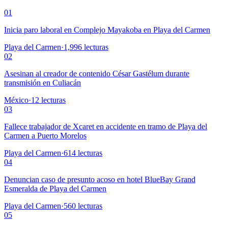
01
Inicia paro laboral en Complejo Mayakoba en Playa del Carmen
Playa del Carmen
·
1,996
lecturas
02
Asesinan al creador de contenido César Gastélum durante
transmisión en Culiacán
México
·
12
lecturas
03
Fallece trabajador de Xcaret en accidente en tramo de Playa del
Carmen a Puerto Morelos
Playa del Carmen
·
614
lecturas
04
Denuncian caso de presunto acoso en hotel BlueBay Grand
Esmeralda de Playa del Carmen
Playa del Carmen
·
560
lecturas
05