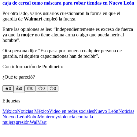
caja de cereal como máscara para robar tiendas en Nuevo León
Por otro lado, varios usuarios cuestionaron la forma en que el
guardia de
Walmart
empleó la fuerza.
Entre las opiniones se lee: “Independientemente es exceso de fuerza
ya que la
mujer
no tiene alguna arma o algo que pueda herir al
hombre”.
Otra persona dijo: “Eso pasa por poner a cualquier persona de
guardia, ni siquiera capacitaciones han de recibir”.
Con información de Publimetro
¿Qué te pareció?
🔥
0
👍
0
😲
0
😢
0
😠
0
Etiquetas
México
Noticias México
Video en redes sociales
Nuevo León
Noticias
Nuevo León
Robo
Monterrey
violencia contra la
mujer
agresión
WalMart