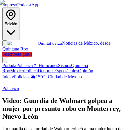
Impreso
Podcast
App
Edición
Noticias de México, desde
Quinta
Fuerza
Quintana Roo
Suscríbete gratis
Portada
Policiaca
🌀 Huracanes
Sismos
Quintana
Roo
México
Política
Deportes
Espectáculos
Opinión
Inicio
/
Policiaca
🌦️
15
°C
·
Ciudad de México
Policiaca
Video: Guardia de Walmart golpea a
mujer por presunto robo en Monterrey,
Nuevo León
Un guardia de seguridad de Walmart golpeó a una mujer luego de