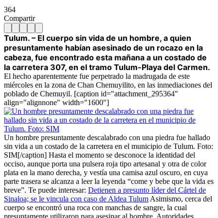
364
Compartir
Tulum. – El cuerpo sin vida de un hombre, a quien
presuntamente habían asesinado de un rocazo en la
cabeza, fue encontrado esta mañana a un costado de
la carretera 307, en el tramo Tulum-Playa del Carmen.
El hecho aparentemente fue perpetrado la madrugada de este
miércoles en la zona de Chan Chemuyilito, en las inmediaciones del
poblado de Chemuyil. [caption id="attachment_295364"
align="alignnone" width="1600"]
Un hombre presuntamente descalabrado con una piedra fue hallado
sin vida a un costado de la carretera en el municipio de Tulum. Foto:
SIM[/caption] Hasta el momento se desconoce la identidad del
occiso, aunque porta una pulsera roja tipo artesanal y otra de color
plata en la mano derecha, y vestía una camisa azul oscuro, en cuya
parte trasera se alcanza a leer la leyenda “come y bebe que la vida es
breve”. Te puede interesar:
Detienen a presunto líder del Cártel de
Sinaloa; se le vincula con caso de Aldea Tulum
Asimismo, cerca del
cuerpo se encontró una roca con manchas de sangre, la cual
presuntamente utilizaron para asesinar al hombre. Autoridades