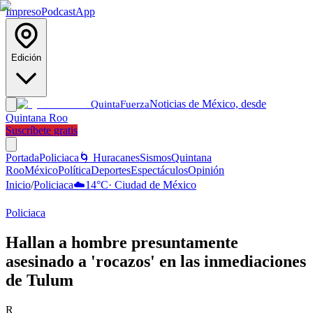
Impreso
Podcast
App
Edición
Noticias de México, desde
Quinta
Fuerza
Quintana Roo
Suscríbete gratis
Portada
Policiaca
🌀 Huracanes
Sismos
Quintana
Roo
México
Política
Deportes
Espectáculos
Opinión
Inicio
/
Policiaca
☁️
14
°C
·
Ciudad de México
Policiaca
Hallan a hombre presuntamente
asesinado a 'rocazos' en las inmediaciones
de Tulum
R