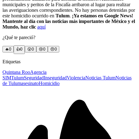
municipales y peritos de la Fiscalía arribaron al lugar para realizar
las averiguaciones correspondientes. No hay personas detenidas por
este homicidio ocurrido en
Tulum
.
¡Ya estamos en Google News!
Mantente al día con las noticias más importantes de México y el
Mundo, haz clic
aquí
¿Qué te pareció?
🔥
0
👍
0
😲
0
😢
0
😠
0
Etiquetas
Quintana Roo
Agencia
SIM
Tulum
Seguridad
Inseguridad
Violencia
Noticias Tulum
Noticias
de Tulum
asesinato
Homicidio