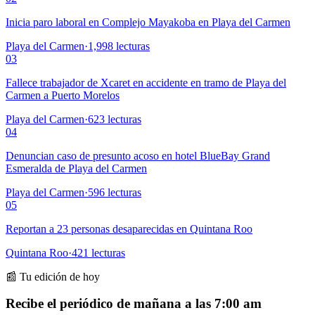
Inicia paro laboral en Complejo Mayakoba en Playa del Carmen
Playa del Carmen
·
1,998
lecturas
03
Fallece trabajador de Xcaret en accidente en tramo de Playa del
Carmen a Puerto Morelos
Playa del Carmen
·
623
lecturas
04
Denuncian caso de presunto acoso en hotel BlueBay Grand
Esmeralda de Playa del Carmen
Playa del Carmen
·
596
lecturas
05
Reportan a 23 personas desaparecidas en Quintana Roo
Quintana Roo
·
421
lecturas
📰 Tu edición de hoy
Recibe el periódico de mañana a las 7:00 am