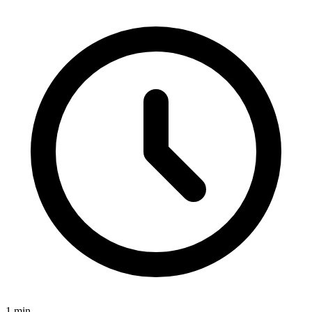
1
min