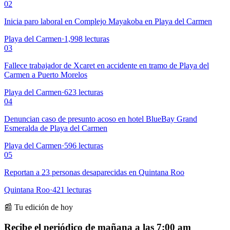
02
Inicia paro laboral en Complejo Mayakoba en Playa del Carmen
Playa del Carmen
·
1,998
lecturas
03
Fallece trabajador de Xcaret en accidente en tramo de Playa del
Carmen a Puerto Morelos
Playa del Carmen
·
623
lecturas
04
Denuncian caso de presunto acoso en hotel BlueBay Grand
Esmeralda de Playa del Carmen
Playa del Carmen
·
596
lecturas
05
Reportan a 23 personas desaparecidas en Quintana Roo
Quintana Roo
·
421
lecturas
📰 Tu edición de hoy
Recibe el periódico de mañana a las 7:00 am