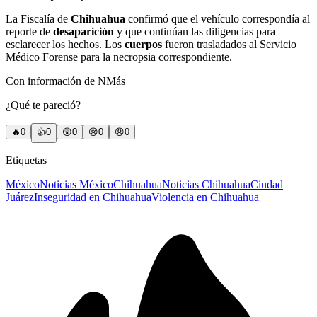
La Fiscalía de
Chihuahua
confirmó que el vehículo correspondía al
reporte de
desaparición
y que continúan las diligencias para
esclarecer los hechos. Los
cuerpos
fueron trasladados al Servicio
Médico Forense para la necropsia correspondiente.
Con información de NMás
¿Qué te pareció?
🔥
0
👍
0
😲
0
😢
0
😠
0
Etiquetas
México
Noticias México
Chihuahua
Noticias Chihuahua
Ciudad
Juárez
Inseguridad en Chihuahua
Violencia en Chihuahua