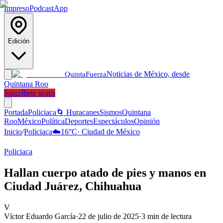
Impreso
Podcast
App
Edición
Noticias de México, desde
Quinta
Fuerza
Quintana Roo
Suscríbete gratis
Portada
Policiaca
🌀 Huracanes
Sismos
Quintana
Roo
México
Política
Deportes
Espectáculos
Opinión
Inicio
/
Policiaca
☁️
16
°C
·
Ciudad de México
Policiaca
Hallan cuerpo atado de pies y manos en
Ciudad Juárez, Chihuahua
V
Víctor Eduardo García
·
22 de julio de 2025
·
3
min de lectura