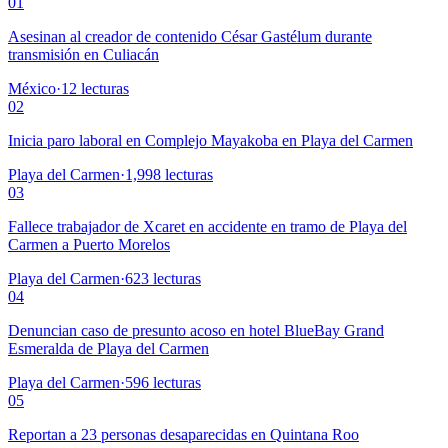
01
Asesinan al creador de contenido César Gastélum durante
transmisión en Culiacán
México
·
12
lecturas
02
Inicia paro laboral en Complejo Mayakoba en Playa del Carmen
Playa del Carmen
·
1,998
lecturas
03
Fallece trabajador de Xcaret en accidente en tramo de Playa del
Carmen a Puerto Morelos
Playa del Carmen
·
623
lecturas
04
Denuncian caso de presunto acoso en hotel BlueBay Grand
Esmeralda de Playa del Carmen
Playa del Carmen
·
596
lecturas
05
Reportan a 23 personas desaparecidas en Quintana Roo