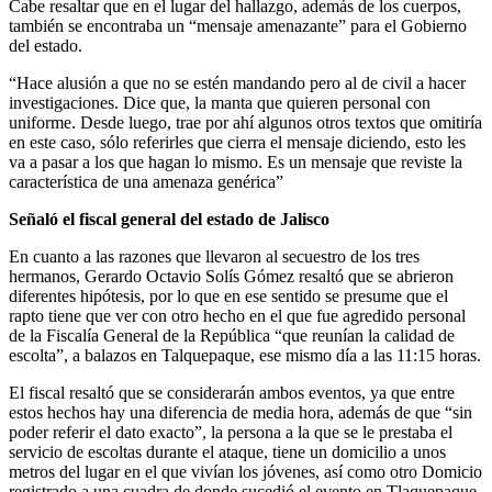
Cabe resaltar que en el lugar del hallazgo, además de los cuerpos,
también se encontraba un “mensaje amenazante” para el Gobierno
del estado.
“Hace alusión a que no se estén mandando pero al de civil a hacer
investigaciones. Dice que, la manta que quieren personal con
uniforme. Desde luego, trae por ahí algunos otros textos que omitiría
en este caso, sólo referirles que cierra el mensaje diciendo, esto les
va a pasar a los que hagan lo mismo. Es un mensaje que reviste la
característica de una amenaza genérica”
Señaló el fiscal general del estado de Jalisco
En cuanto a las razones que llevaron al secuestro de los tres
hermanos, Gerardo Octavio Solís Gómez resaltó que se abrieron
diferentes hipótesis, por lo que en ese sentido se presume que el
rapto tiene que ver con otro hecho en el que fue agredido personal
de la Fiscalía General de la República “que reunían la calidad de
escolta”, a balazos en Talquepaque, ese mismo día a las 11:15 horas.
El fiscal resaltó que se considerarán ambos eventos, ya que entre
estos hechos hay una diferencia de media hora, además de que “sin
poder referir el dato exacto”, la persona a la que se le prestaba el
servicio de escoltas durante el ataque, tiene un domicilio a unos
metros del lugar en el que vivían los jóvenes, así como otro Domicio
registrado a una cuadra de donde sucedió el evento en Tlaquepaque.