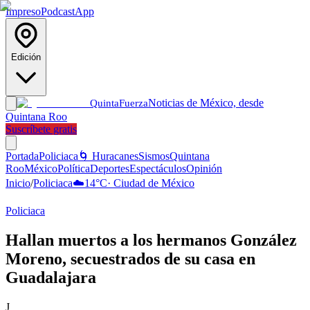
Impreso
Podcast
App
Edición
Noticias de México, desde
Quinta
Fuerza
Quintana Roo
Suscríbete gratis
Portada
Policiaca
🌀 Huracanes
Sismos
Quintana
Roo
México
Política
Deportes
Espectáculos
Opinión
Inicio
/
Policiaca
☁️
14
°C
·
Ciudad de México
Policiaca
Hallan muertos a los hermanos González
Moreno, secuestrados de su casa en
Guadalajara
J