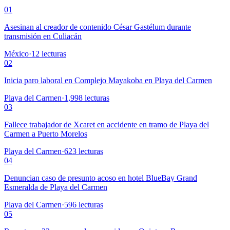
01
Asesinan al creador de contenido César Gastélum durante
transmisión en Culiacán
México
·
12
lecturas
02
Inicia paro laboral en Complejo Mayakoba en Playa del Carmen
Playa del Carmen
·
1,998
lecturas
03
Fallece trabajador de Xcaret en accidente en tramo de Playa del
Carmen a Puerto Morelos
Playa del Carmen
·
623
lecturas
04
Denuncian caso de presunto acoso en hotel BlueBay Grand
Esmeralda de Playa del Carmen
Playa del Carmen
·
596
lecturas
05