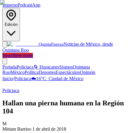
Impreso
Podcast
App
Edición
Noticias de México, desde
Quinta
Fuerza
Quintana Roo
Suscríbete gratis
Portada
Policiaca
🌀 Huracanes
Sismos
Quintana
Roo
México
Política
Deportes
Espectáculos
Opinión
Inicio
/
Policiaca
☁️
16
°C
·
Ciudad de México
Policiaca
Hallan una pierna humana en la Región
104
M
Miriam Barrios
·
1 de abril de 2018