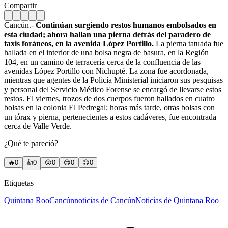
Compartir
Cancún.-
Continúan surgiendo restos humanos embolsados en
esta ciudad; ahora hallan una pierna detrás del paradero de
taxis foráneos, en la avenida López Portillo.
La pierna tatuada fue
hallada en el interior de una bolsa negra de basura, en la Región
104, en un camino de terracería cerca de la confluencia de las
avenidas López Portillo con Nichupté. La zona fue acordonada,
mientras que agentes de la Policía Ministerial iniciaron sus pesquisas
y personal del Servicio Médico Forense se encargó de llevarse estos
restos. El viernes, trozos de dos cuerpos fueron hallados en cuatro
bolsas en la colonia El Pedregal; horas más tarde, otras bolsas con
un tórax y pierna, pertenecientes a estos cadáveres, fue encontrada
cerca de Valle Verde.
¿Qué te pareció?
🔥
0
👍
0
😲
0
😢
0
😠
0
Etiquetas
Quintana Roo
Cancún
noticias de Cancún
Noticias de Quintana Roo