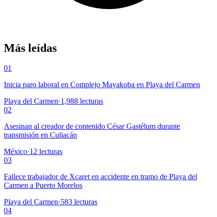
Más leídas
01
Inicia paro laboral en Complejo Mayakoba en Playa del Carmen
Playa del Carmen
·
1,988
lecturas
02
Asesinan al creador de contenido César Gastélum durante
transmisión en Culiacán
México
·
12
lecturas
03
Fallece trabajador de Xcaret en accidente en tramo de Playa del
Carmen a Puerto Morelos
Playa del Carmen
·
583
lecturas
04