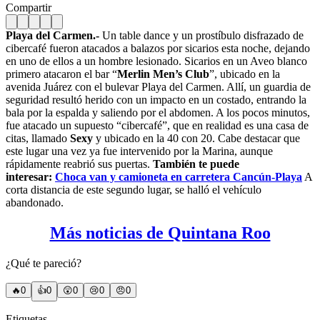
Compartir
Playa del Carmen.-
Un table dance y un prostíbulo disfrazado de
cibercafé fueron atacados a balazos por sicarios esta noche, dejando
en uno de ellos a un hombre lesionado. Sicarios en un Aveo blanco
primero atacaron el bar “
Merlin Men’s Club
”, ubicado en la
avenida Juárez con el bulevar Playa del Carmen. Allí, un guardia de
seguridad resultó herido con un impacto en un costado, entrando la
bala por la espalda y saliendo por el abdomen.
A los pocos minutos,
fue atacado un supuesto “cibercafé”, que en realidad es una casa de
citas, llamado
Sexy
y ubicado en la 40 con 20. Cabe destacar que
este lugar una vez ya fue intervenido por la Marina, aunque
rápidamente reabrió sus puertas.
También te puede
interesar:
Choca van y camioneta en carretera Cancún-Playa
A
corta distancia de este segundo lugar, se halló el vehículo
abandonado.
Más noticias de Quintana Roo
¿Qué te pareció?
🔥
0
👍
0
😲
0
😢
0
😠
0
Etiquetas