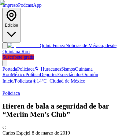
Impreso
Podcast
App
Edición
Noticias de México, desde
Quinta
Fuerza
Quintana Roo
Suscríbete gratis
Portada
Policiaca
🌀 Huracanes
Sismos
Quintana
Roo
México
Política
Deportes
Espectáculos
Opinión
Inicio
/
Policiaca
☀️
14
°C
·
Ciudad de México
Policiaca
Hieren de bala a seguridad de bar
“Merlin Men’s Club”
C
Carlos Espejel
·
8 de marzo de 2019