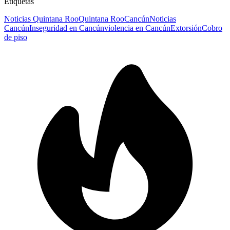
Etiquetas
Noticias Quintana Roo
Quintana Roo
Cancún
Noticias
Cancún
Inseguridad en Cancún
violencia en Cancún
Extorsión
Cobro
de piso