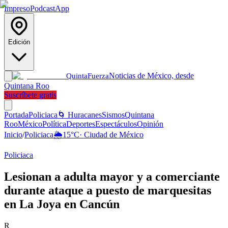
Impreso
Podcast
App
Edición
Noticias de México, desde
Quinta
Fuerza
Quintana Roo
Suscríbete gratis
Portada
Policiaca
🌀 Huracanes
Sismos
Quintana
Roo
México
Política
Deportes
Espectáculos
Opinión
Inicio
/
Policiaca
🌦️
15
°C
·
Ciudad de México
Policiaca
Lesionan a adulta mayor y a comerciante
durante ataque a puesto de marquesitas
en La Joya en Cancún
R