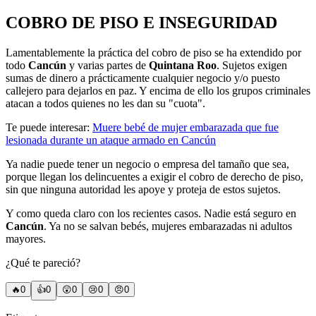
COBRO DE PISO E INSEGURIDAD
Lamentablemente la práctica del cobro de piso se ha extendido por
todo
Cancún
y varias partes de
Quintana Roo
. Sujetos exigen
sumas de dinero a prácticamente cualquier negocio y/o puesto
callejero para dejarlos en paz. Y encima de ello los grupos criminales
atacan a todos quienes no les dan su "cuota".
Te puede interesar:
Muere bebé de mujer embarazada que fue
lesionada durante un ataque armado en Cancún
Ya nadie puede tener un negocio o empresa del tamaño que sea,
porque llegan los delincuentes a exigir el cobro de derecho de piso,
sin que ninguna autoridad les apoye y proteja de estos sujetos.
Y como queda claro con los recientes casos. Nadie está seguro en
Cancún
. Ya no se salvan bebés, mujeres embarazadas ni adultos
mayores.
¿Qué te pareció?
🔥
0
👍
0
😲
0
😢
0
😠
0