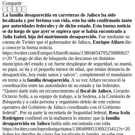
Compartir
La familia desaparecida en carreteras de Jalisco ha sido
localizada y por fortuna con vida, esto ha sido confirmado tanto
por autoridades federales y de dicho estado. Esta buena noticia
se da luego de que ayer se supiera que se había encontrado a
Julia Isabel, hija del matrimonio desaparecido.
Fue mediante su
cuenta de Twitter que el gobernador de Jalisco,
Enrique Alfaro
dio
a conocer la buena noticia.
https://twitter.com/EnriqueAlfaroR/status/1380465479525888002?
s=20 "Luego de días de búsqueda sin descanso en distintos
municipios del estado y un fuerte despliegue de seguridad, su mamá,
su papá, su tía y el pequeño menor de edad, que tenían denuncia de
desaparición, hoy están sanos y salvos", complementó el mandatario
en torno a la
familia desaparecida
. A su vez Alfaro reconoció la
coordinación entre las autoridades de su estado y las federales.
"Quiero darle todo mi reconocimiento al
fiscal de Jalisco
, Gerardo
Octavio Solís, a su equipo de trabajo, a la Sedena, a la Comisión de
Búsqueda y a cada persona y organismo detrás de este exitoso
operativo del Gobierno de Jalisco coordinado con el Gobierno
federal". Por su parte la secretaria de Seguridad federal,
Rosa Icela
Rodríguez
confirmó en la mañanera lo mismo: que la
familia
desaparecida en Jalisco
había sido encontrada con vida.
https://twitter.com/lopezdoriga/status/1380499053369233412?s=20
Sobre los detalles de cómo fue localizada la familia, se sabe que