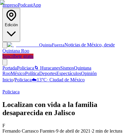
Impreso
Podcast
App
Edición
Noticias de México, desde
Quinta
Fuerza
Quintana Roo
Suscríbete gratis
Portada
Policiaca
🌀 Huracanes
Sismos
Quintana
Roo
México
Política
Deportes
Espectáculos
Opinión
Inicio
/
Policiaca
☁️
13
°C
·
Ciudad de México
Policiaca
Localizan con vida a la familia
desaparecida en Jalisco
F
Fernando Carrasco Fuentes
·
9 de abril de 2021
·
2
min de lectura