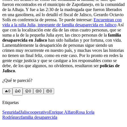
fueron encontrados en el municipio de Zapotlanejo, en la comunidad
de la Alhaja. Y fue a las 2:30 de la madrugada que fueron liberados
en una gasolinera, así lo detalló el fiscal de Jalisco, Gerardo Octavio
Solís en conferencia de prensa. Te puede interesar:
Encuentran con
vida a la niña Julia, integrante de familia desaparecida en Jalisco
Así
que con la localización este día de las otras cuatro personas, que se
suma a la de la pequeña Julia ayer, las cinco personas de la
familia
desaparecida en Jalisco
han sido halladas y por fortuna, con vida.
Lamentablemente la desaparición de personas sigue siendo un
crimen muy recurrrente en nuestro país, y muchas veces las historias
no tienen un final feliz, como en este caso. Por lo pronto en redes la
gente exige justicia y que se castigue a los responsables como se
debe, de los que algunos, no olvidemos, resultaron ser
policías de
Jalisco
.
¿Qué te pareció?
🔥
0
👍
0
😲
0
😢
0
😠
0
Etiquetas
Seguridad
Jalisco
operativo
Enrique Alfaro
Rosa Icela
Rodríguez
familia desaparecida