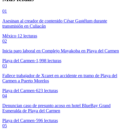
01
Asesinan al creador de contenido César Gastélum durante
transmisión en Culiacán
México
·
12
lecturas
02
Inicia paro laboral en Complejo Mayakoba en Playa del Carmen
Playa del Carmen
·
1,998
lecturas
03
Fallece trabajador de Xcaret en accidente en tramo de Playa del
Carmen a Puerto Morelos
Playa del Carmen
·
623
lecturas
04
Denuncian caso de presunto acoso en hotel BlueBay Grand
Esmeralda de Playa del Carmen
Playa del Carmen
·
596
lecturas
05