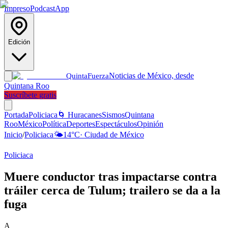
Impreso
Podcast
App
Edición
Noticias de México, desde
Quinta
Fuerza
Quintana Roo
Suscríbete gratis
Portada
Policiaca
🌀 Huracanes
Sismos
Quintana
Roo
México
Política
Deportes
Espectáculos
Opinión
Inicio
/
Policiaca
🌤️
14
°C
·
Ciudad de México
Policiaca
Muere conductor tras impactarse contra
tráiler cerca de Tulum; trailero se da a la
fuga
A