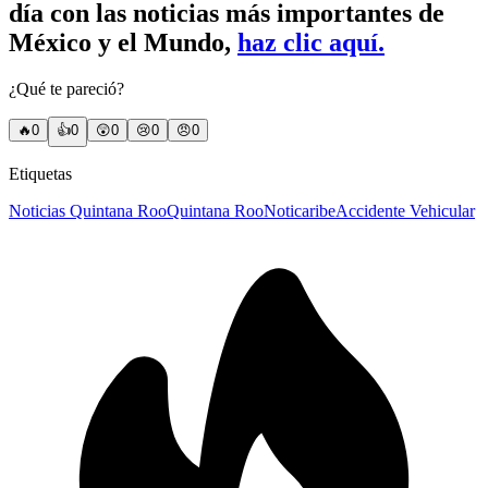
día con las noticias más importantes de
México y el Mundo,
haz clic aquí.
¿Qué te pareció?
🔥
0
👍
0
😲
0
😢
0
😠
0
Etiquetas
Noticias Quintana Roo
Quintana Roo
Noticaribe
Accidente Vehicular