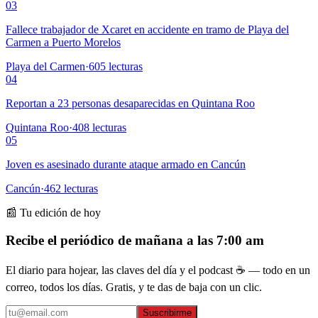
03
Fallece trabajador de Xcaret en accidente en tramo de Playa del
Carmen a Puerto Morelos
Playa del Carmen
·
605
lecturas
04
Reportan a 23 personas desaparecidas en Quintana Roo
Quintana Roo
·
408
lecturas
05
Joven es asesinado durante ataque armado en Cancún
Cancún
·
462
lecturas
📰 Tu edición de hoy
Recibe el periódico de mañana a las 7:00 am
El diario para hojear, las claves del día y el podcast ☕ — todo en un
correo, todos los días. Gratis, y te das de baja con un clic.
Suscribirme